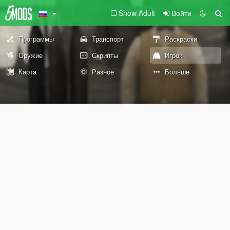
Show Adult
Войти
Программы
Транспорт
Раскраски
Оружие
Скрипты
Игрок
Карта
Разное
Больше