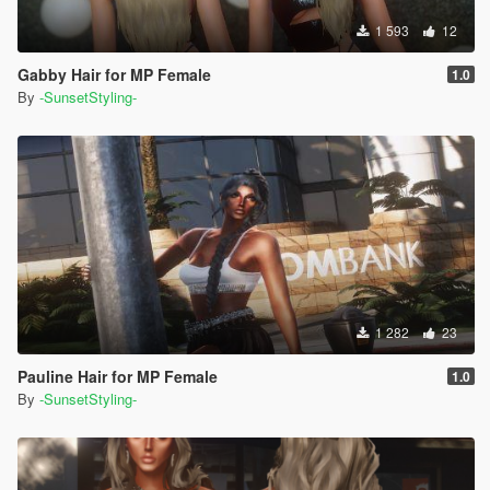
1 593
12
Gabby Hair for MP Female
1.0
By
-SunsetStyling-
1 282
23
Pauline Hair for MP Female
1.0
By
-SunsetStyling-