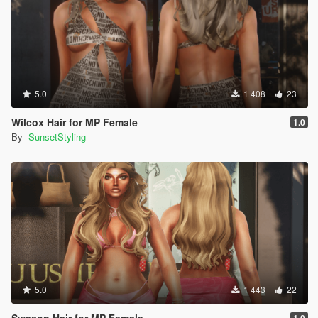
5.0
1 408
23
Wilcox Hair for MP Female
1.0
By
-SunsetStyling-
5.0
1 443
22
Swason Hair for MP Female
1.0