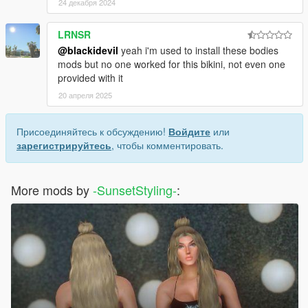
24 декабря 2024
LRNSR
@blackidevil
yeah i'm used to install these bodies
mods but no one worked for this bikini, not even one
provided with it
20 апреля 2025
Присоединяйтесь к обсуждению!
Войдите
или
зарегистрируйтесь
, чтобы комментировать.
More mods by
-SunsetStyling-
: