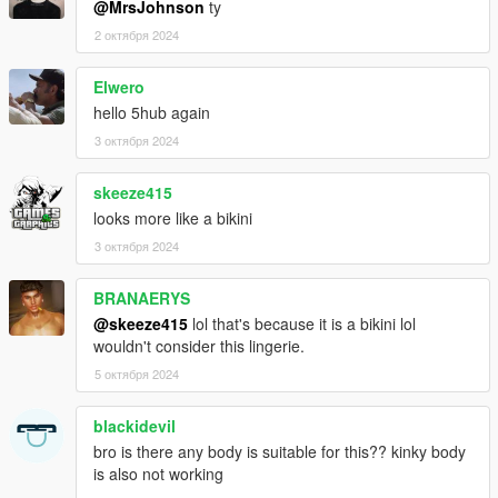
@MrsJohnson
ty
2 октября 2024
Elwero
hello 5hub again
3 октября 2024
skeeze415
looks more like a bikini
3 октября 2024
BRANAERYS
@skeeze415
lol that's because it is a bikini lol
wouldn't consider this lingerie.
5 октября 2024
blackidevil
bro is there any body is suitable for this?? kinky body
is also not working