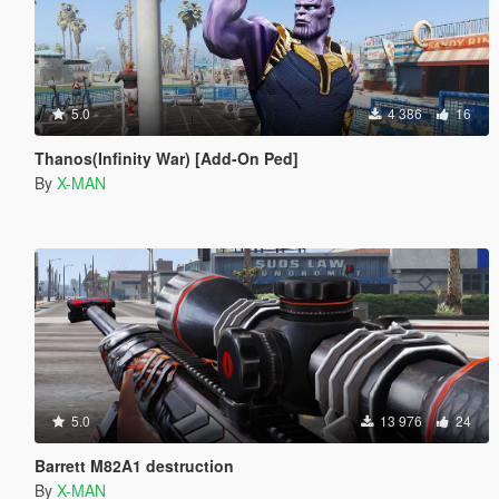
5.0
4 386
16
Thanos(Infinity War) [Add-On Ped]
By
X-MAN
5.0
13 976
24
Barrett M82A1 destruction
By
X-MAN