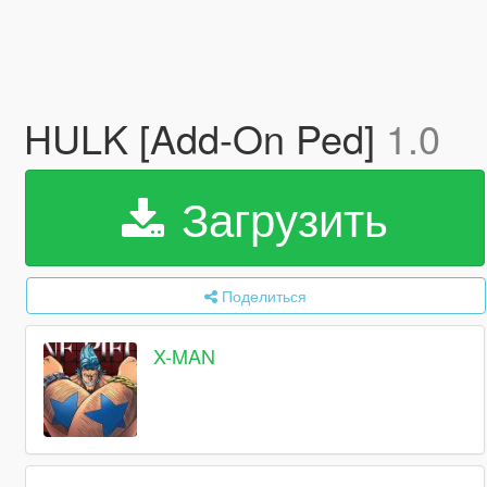
HULK [Add-On Ped]
1.0
Загрузить
Поделиться
X-MAN