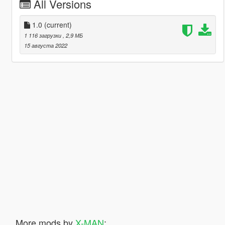
All Versions
1.0
(current)
1 116 загрузки
, 2,9 МБ
15 августа 2022
More mods by
X-MAN
: