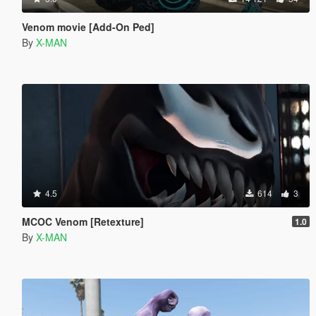
Venom movie [Add-On Ped]
By
X-MAN
4.5
614
3
MCOC Venom [Retexture]
1.0
By
X-MAN