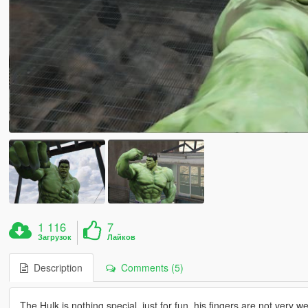
1 116
7
Загрузок
Лайков
Description
Comments (5)
The Hulk is nothing special, just for fun, his fingers are not very 