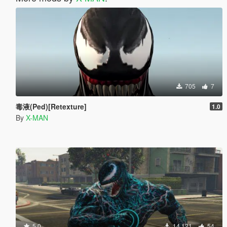
705
7
毒液(Ped)[Retexture]
1.0
By
X-MAN
5.0
14 121
54