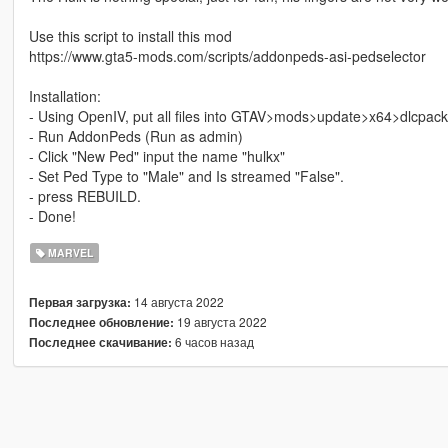
Use this script to install this mod
https://www.gta5-mods.com/scripts/addonpeds-asi-pedselector
Installation:
- Using OpenIV, put all files into GTAV>mods>update>x64>dlcpac
- Run AddonPeds (Run as admin)
- Click "New Ped" input the name "hulkx"
- Set Ped Type to "Male" and Is streamed "False".
- press REBUILD.
- Done!
MARVEL
14 августа 2022
Первая загрузка:
19 августа 2022
Последнее обновление:
6 часов назад
Последнее скачивание: