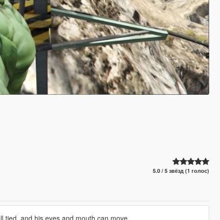
5.0 / 5 звёзд (1 голос)
well tied, and his eyes and mouth can move.