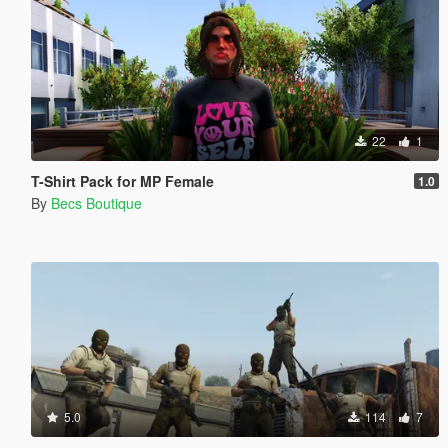
22
1
T-Shirt Pack for MP Female
1.0
By
Becs Boutique
5.0
114
7