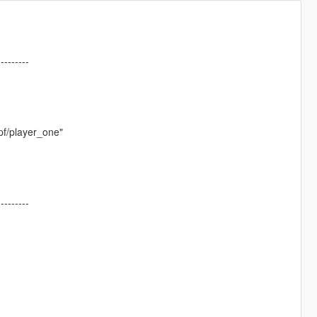
---------
pf/player_one"
---------