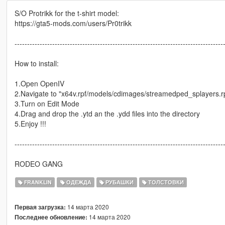
S/O Protrikk for the t-shirt model:
https://gta5-mods.com/users/Pr0trikk
-----------------------------------------------------------------------------------
How to install:
1.Open OpenIV
2.Navigate to "x64v.rpf/models/cdimages/streamedped_splayers.r
3.Turn on Edit Mode
4.Drag and drop the .ytd an the .ydd files into the directory
5.Enjoy !!!
-----------------------------------------------------------------------------------
RODEO GANG
FRANKLIN
ОДЕЖДА
РУБАШКИ
ТОЛСТОВКИ
14 марта 2020
Первая загрузка:
14 марта 2020
Последнее обновление: