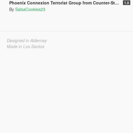
Phoenix Connexion Terrorist Group from Counter-Strike: Global Offensive (Shattered Web + Broken Fang skins included)
1.0
By
SalsaCookies23
Designed in Alderney
Made in Los Santos