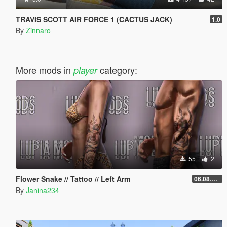
TRAVIS SCOTT AIR FORCE 1 (CACTUS JACK)
1.0
By
Zinnaro
More mods in
category:
player
55
2
Flower Snake // Tattoo // Left Arm
06.08.2026
By
Janina234