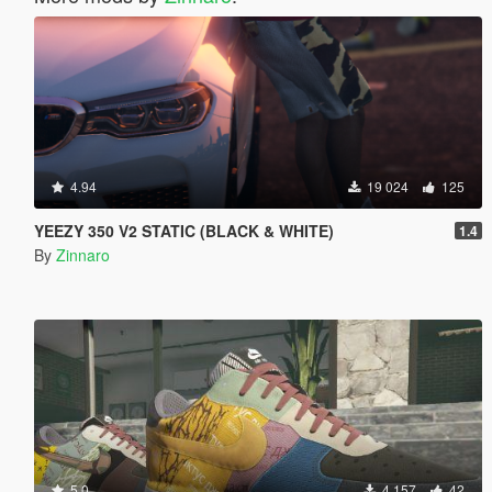
4.94
19 024
125
YEEZY 350 V2 STATIC (BLACK & WHITE)
1.4
By
Zinnaro
5.0
4 157
42