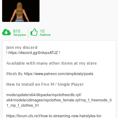
810
10
Загрузок
Лайков
𝕁𝕠𝕚𝕟 𝕞𝕪 𝕕𝕚𝕤𝕔𝕠𝕣𝕕
! https://discord.gg/6rdvpxATJZ !
𝔸𝕧𝕒𝕚𝕝𝕒𝕓𝕝𝕖 𝕨𝕚𝕥𝕙 𝕞𝕒𝕟𝕪 𝕠𝕥𝕙𝕖𝕣 𝕚𝕥𝕖𝕞𝕤 𝕒𝕥 𝕞𝕪 𝕤𝕥𝕠𝕣𝕖
𝕄𝕖𝕤𝕙 𝔹𝕪 https://www.patreon.com/simpliciaty/posts
ℍ𝕠𝕨 𝕥𝕠 𝕚𝕟𝕤𝕥𝕒𝕝𝕝 𝕠𝕟 𝔽𝕚𝕧𝕖 𝕄 / 𝕊𝕚𝕟𝕘𝕝𝕖 ℙ𝕝𝕒𝕪𝕖𝕣
mods/update/x64/dlcpacks/mpclothes/dlc.rpf/
x64/models/cdimages/mpclothes_female.rpf/mp_f_freemode_0
1_mp_f_clothes_01
https://forum.cfx.re/t/how-to-streaming-new-hairstyles-for-