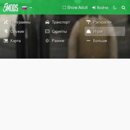
Show Adult
Войти
Программы
Транспорт
Раскраски
Оружие
Скрипты
Игрок
Карта
Разное
Больше