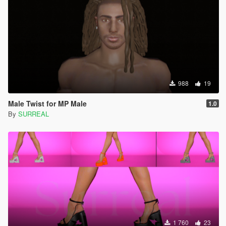
988
19
Male Twist for MP Male
1.0
By
SURREAL
1 760
23