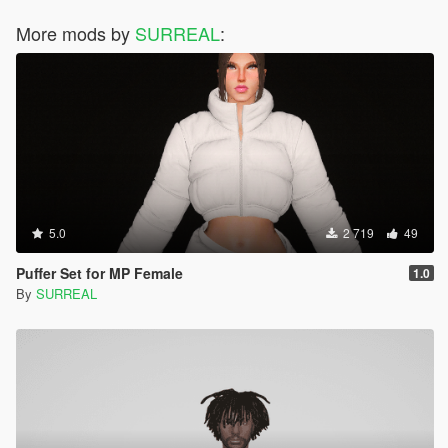
More mods by
SURREAL
:
5.0
2 719
49
Puffer Set for MP Female
1.0
By
SURREAL