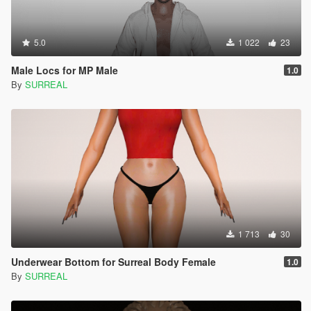
5.0
1 022
23
Male Locs for MP Male
1.0
By
SURREAL
1 713
30
Underwear Bottom for Surreal Body Female
1.0
By
SURREAL