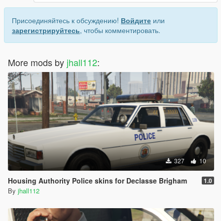
Присоединяйтесь к обсуждению!
Войдите
или
зарегистрируйтесь
, чтобы комментировать.
More mods by
jhall112
:
327
10
Housing Authority Police skins for Declasse Brigham
1.0
By
jhall112