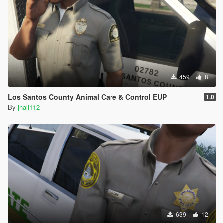
459
8
Los Santos County Animal Care & Control EUP
1.0
By
jhall112
639
12