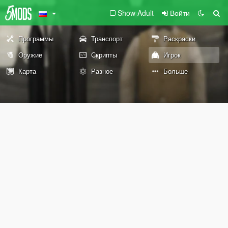
Show Adult
Войти
Программы
Транспорт
Раскраски
Оружие
Скрипты
Игрок
Карта
Разное
Больше