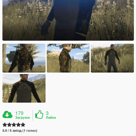
179
3
Загрузок
Лайка
5.0 / 5 звёзд (1 голос)