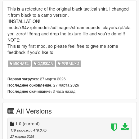
This is a retexture of the original black tactical shirt. I changed
it from black to a camo version.
!INSTALLATION!
mods/x64v.rpf/models/cdimages/streamedpeds_players.rpf/pla
yer_zero/ !!!drag and drop the texture file and you're done!!!
NOTE:
This is my first mod, so please feel free to give me some
feedback if you’d like to.
MICHAEL
ОДЕЖДА
РУБАШКИ
27 марта 2026
Первая загрузка:
27 марта 2026
Последнее обновление:
3 часа назад
Последнее скачивание:
All Versions
1.0
(current)
179 загрузки
, 416,0 КБ
27 марта 2026