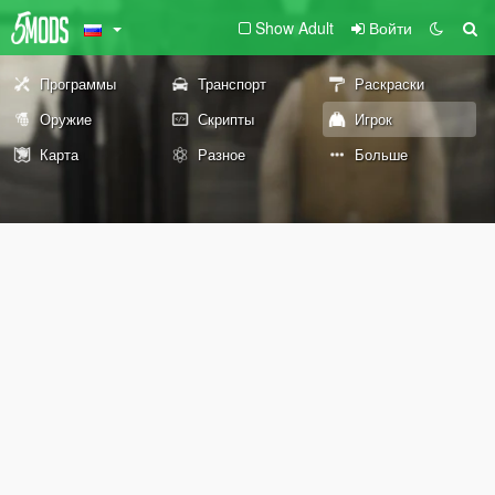
Show Adult
Войти
Программы
Транспорт
Раскраски
Оружие
Скрипты
Игрок
Карта
Разное
Больше