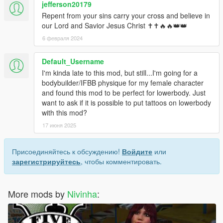
jefferson20179
Repent from your sins carry your cross and believe in
our Lord and Savior Jesus Christ ✝✝🔥🔥👑👑
6 февраля 2024
Default_Username
I'm kinda late to this mod, but still...I'm going for a
bodybuilder/IFBB physique for my female character
and found this mod to be perfect for lowerbody. Just
want to ask if it is possible to put tattoos on lowerbody
with this mod?
17 июня 2025
Присоединяйтесь к обсуждению!
Войдите
или
зарегистрируйтесь
, чтобы комментировать.
More mods by
Nivinha
: