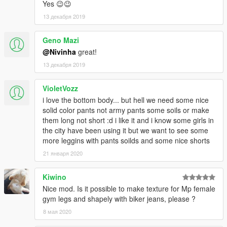
Yes 😉😉
13 декабря 2019
Geno Mazi
@Nivinha
great!
13 декабря 2019
VioletVozz
i love the bottom body... but hell we need some nice
solid color pants not army pants some soils or make
them long not short :d i like it and i know some girls in
the city have been using it but we want to see some
more leggins with pants soilds and some nice shorts
21 января 2020
Kiwino
Nice mod. Is it possible to make texture for Mp female
gym legs and shapely with biker jeans, please ?
8 мая 2020