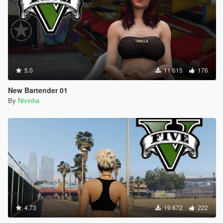
5.0
11 615
176
New Bartender 01
By
Nivinha
4.73
19 672
222