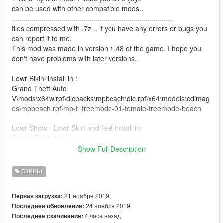
can be used with other compatible mods..
.................................................................................
files compressed with .7z .. if you have any errors or bugs you
can report it to me.
This mod was made in version 1.48 of the game. I hope you
don't have problems with later versions..
Lowr Bikini install in :
Grand Theft Auto
V\mods\x64w.rpf\dlcpacks\mpbeach\dlc.rpf\x64\models\cdimag
es\mpbeach.rpf\mp-f_freemode-01-female-freemode-beach
Lowr Shots - Lowr Skirt and feet install in:
Grand Theft Auto
V\mods\x64v.rpf\models\cdimages\streamedpeds-mp.rpf\mp-f-
Show Full Description
freemode-01
СКИНЫ
Textures in:
Grand Theft Auto
21 ноября 2019
Первая загрузка:
V\mods\update\x64\dlcpacks\patchday4ng\dlc.rpf\x64\models\p
24 ноября 2019
Последнее обновление:
ed-mp-overlay-txds.rpf\
4 часа назад
Последнее скачивание: