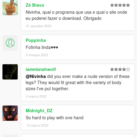
Zé Bravo
Nivinha, qual o programa que usa e qual o site onde
eu poderei fazer o download. Obrigado
31 декабря 2020
Poppinha
Fofinha linda♥♥♥
5 января 2022
iammistahwolf
@Nivinha
did you ever make a nude version of these
legs? They would fit great with the variety of body
sizes I've put together.
4 марта 2022
Midnight_DZ
So hard to play with one hand
13 марта 2023