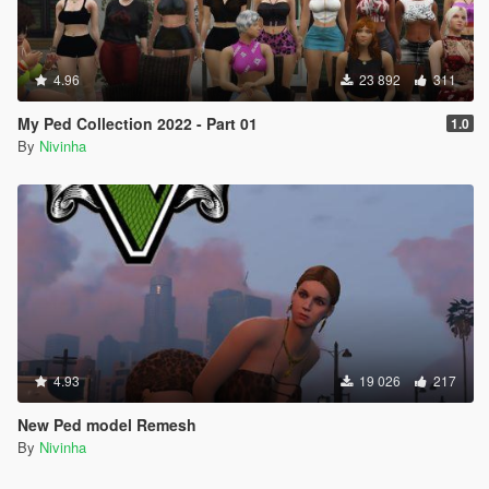
4.96
23 892
311
My Ped Collection 2022 - Part 01
1.0
By
Nivinha
4.93
19 026
217
New Ped model Remesh
By
Nivinha