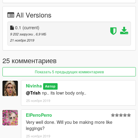
...
All Versions
0.1
(current)
9 202 загрузки
, 6,9 МБ
21 ноября 2019
25 комментариев
Показать 5 предыдущих комментариев
Nivinha
Автор
@Trish
np.. its lowr body only..
25 ноября 2019
ElPerroPerro
Very well done. Will you be making more like
leggings?
25 ноября 2019