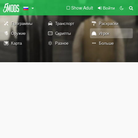
Show Adult
Войти
Программы
Транспорт
Раскраски
Оружие
Скрипты
Игрок
Карта
Разное
Больше