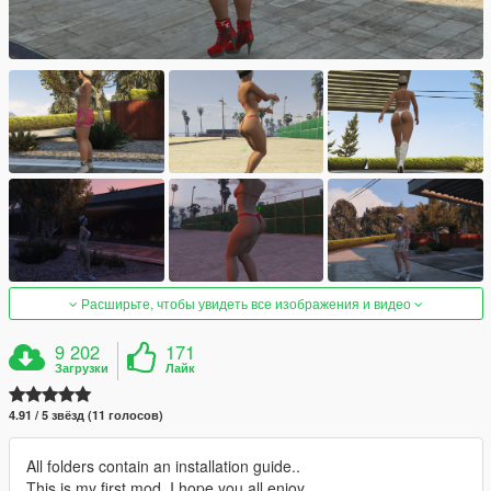
Расширьте, чтобы увидеть все изображения и видео
9 202
171
Загрузки
Лайк
4.91 / 5 звёзд (11 голосов)
All folders contain an installation guide..
This is my first mod. I hope you all enjoy..