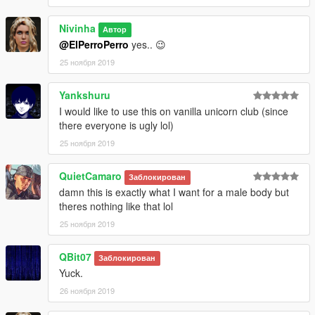
Nivinha
Автор
@ElPerroPerro
yes.. 😉
25 ноября 2019
Yankshuru
I would like to use this on vanilla unicorn club (since
there everyone is ugly lol)
25 ноября 2019
QuietCamaro
Заблокирован
damn this is exactly what I want for a male body but
theres nothing like that lol
25 ноября 2019
QBit07
Заблокирован
Yuck.
26 ноября 2019