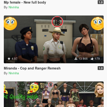
Mp female - New full body
1.0
By
Nivinha
4.97
13 866
179
Miranda - Cop and Ranger Remesh
1.0
By
Nivinha