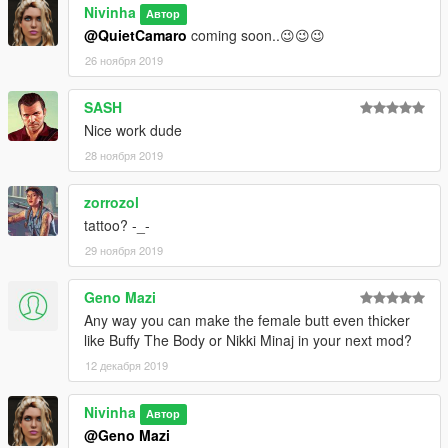
Nivinha
Автор
@QuietCamaro
coming soon..😉😉😉
26 ноября 2019
SASH
Nice work dude
28 ноября 2019
zorrozol
tattoo? -_-
29 ноября 2019
Geno Mazi
Any way you can make the female butt even thicker
like Buffy The Body or Nikki Minaj in your next mod?
12 декабря 2019
Nivinha
Автор
@Geno Mazi