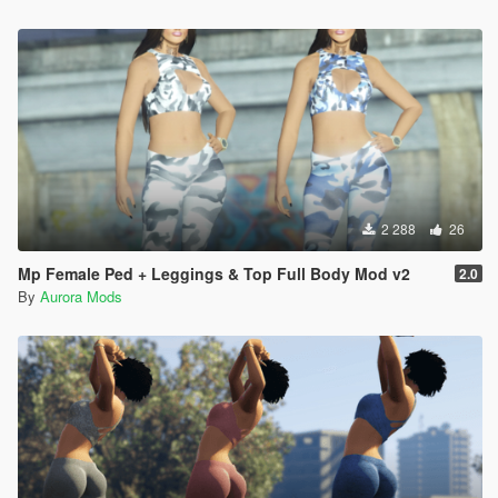
2 288
26
Mp Female Ped + Leggings & Top Full Body Mod v2
2.0
By
Aurora Mods