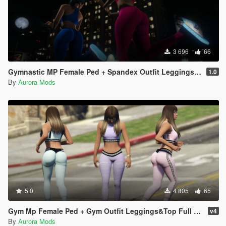
3 696
66
Gymnastic MP Female Ped + Spandex Outfit Leggings & Top Full Body Mod
1.0
By
Aurora Mods
5.0
4 805
65
Gym Mp Female Ped + Gym Outfit Leggings&Top Full Body Mod
v4
By
Aurora Mods