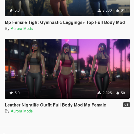
5.0
3 560
61
Mp Female Tight Gymnastic Leggings+ Top Full Body Mod
By
Aurora Mods
5.0
2 325
50
Leather Nightlife Outfit Full Body Mod Mp Female
v1
By
Aurora Mods