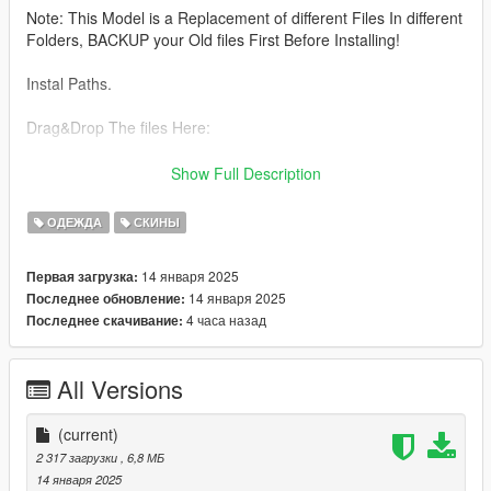
Note: This Model is a Replacement of different Files In different
Folders, BACKUP your Old files First Before Installing!
Instal Paths.
Drag&Drop The files Here:
UPPER BODY :
Show Full Description
C:\Program Files\Rockstar Games\Grand Theft Auto
ОДЕЖДА
СКИНЫ
V\mods\update\x64\dlcpacks\mpheist\dlc.rpf\x64\models\cdima
ges\mpheist_streamedpeds.rpf\mp_f_freemode_01_female_he
14 января 2025
Первая загрузка:
ist
14 января 2025
Последнее обновление:
4 часа назад
Последнее скачивание:
All files From Top here
C:\Program Files\Rockstar Games\Grand Theft Auto
All Versions
V\mods\update\x64\dlcpacks\mpbattle\dlc1.rpf\x64\models\cdi
mages\mpbattle_female.rpf\mp_f_freemode_01_mp_f_battle
(current)
All Files from Lower Here:
2 317 загрузки
, 6,8 МБ
14 января 2025