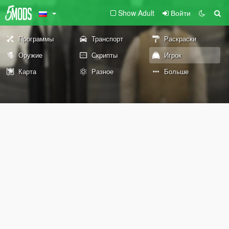
Show Adult
Войти
Программы
Транспорт
Раскраски
Оружие
Скрипты
Игрок
Карта
Разное
Больше