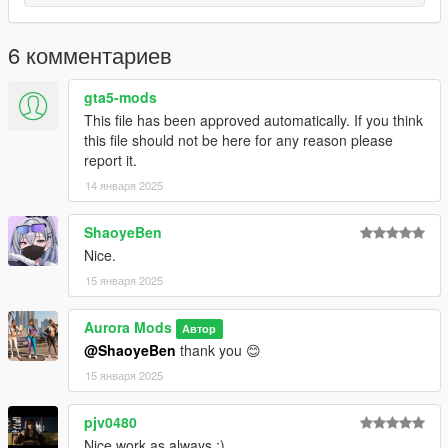
C:\Program Files\Rockstar Games\Grand Theft Auto
V\mods\update\x64\dlcpacks\mpapartment\dlc.rpf\x64\models\
cdimages\mpapt01.rpf\mp_f_freemode_01_female_apt01
6 комментариев
Dont sale this Mod or Say you are the Owner.
gta5-mods
This file has been approved automatically. If you think
You are not the Creator this mod is free to use in GTA V or Five
this file should not be here for any reason please
M
report it.
14 января 2025
ShaoyeBen
Nice.
15 января 2025
Aurora Mods
Автор
@ShaoyeBen
thank you 😊
15 января 2025
pjv0480
Nice work as always :)