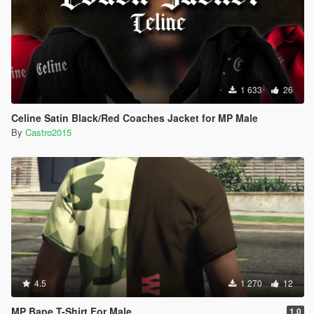
1 633
26
Celine Satin Black/Red Coaches Jacket for MP Male
By
Castro2015
4.5
1 270
12
MP Bape T-Shirt For Male
1.0