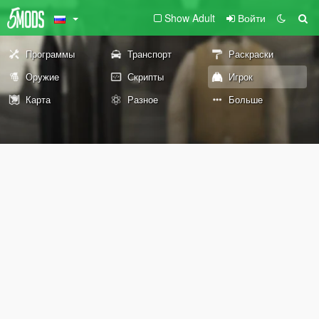
Show Adult
Войти
Программы
Транспорт
Раскраски
Оружие
Скрипты
Игрок
Карта
Разное
Больше