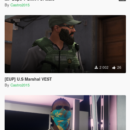
By
Castro2015
2 002
26
[EUP] U.S Marshal VEST
By
Castro2015