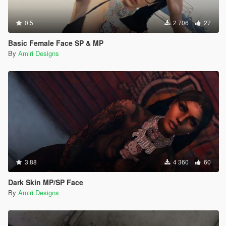
0.5
2 706
27
Basic Female Face SP & MP
By
Amiri Designs
3.88
4 360
60
Dark Skin MP/SP Face
By
Amiri Designs