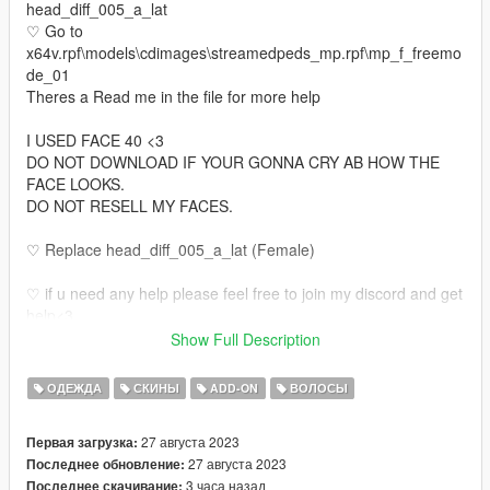
head_diff_005_a_lat
♡ Go to
x64v.rpf\models\cdimages\streamedpeds_mp.rpf\mp_f_freemo
de_01
Theres a Read me in the file for more help
I USED FACE 40 <3
DO NOT DOWNLOAD IF YOUR GONNA CRY AB HOW THE
FACE LOOKS.
DO NOT RESELL MY FACES.
♡ Replace head_diff_005_a_lat (Female)
♡ if u need any help please feel free to join my discord and get
help<3
discord.gg/pause
Show Full Description
https://discord.gg/pause
♡ Also if u would like your own face made or body tats or even
ОДЕЖДА
СКИНЫ
ADD-ON
ВОЛОСЫ
legs come join my discord <3
27 августа 2023
Первая загрузка:
27 августа 2023
Последнее обновление:
3 часа назад
Последнее скачивание: