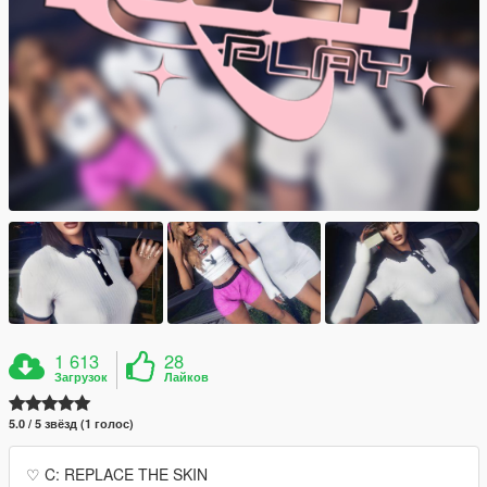
1 613
28
Загрузок
Лайков
5.0 / 5 звёзд (1 голос)
♡ C: REPLACE THE SKIN