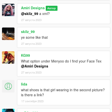
Amiri Designs
Автор
@skilz_99
a xml?
27 августа 2023
skilz_99
ye some like that
27 августа 2023
KG99
What option under Menyoo do I find your Face Tex
@Amiri Designs
27 августа 2023
Iida
what shoes is that girl wearing in the second picture?
is there a link?
17 сентября 2023