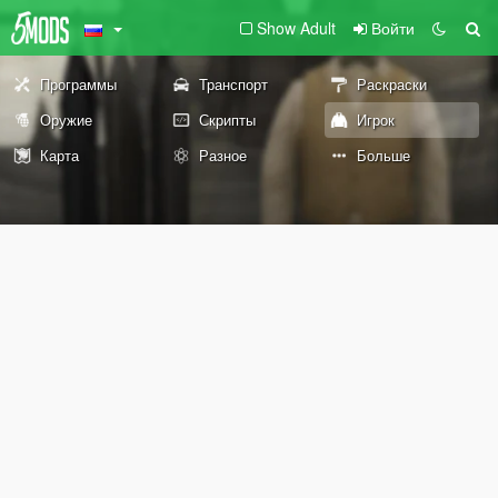
Show Adult
Войти
Программы
Транспорт
Раскраски
Оружие
Скрипты
Игрок
Карта
Разное
Больше