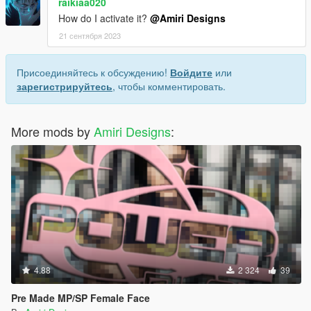
raikiaa020
How do I activate it?
@Amiri Designs
21 сентября 2023
Присоединяйтесь к обсуждению!
Войдите
или
зарегистрируйтесь
, чтобы комментировать.
More mods by
Amiri Designs
:
4.88
2 324
39
Pre Made MP/SP Female Face