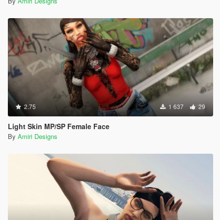
By
Amiri Designs
2.75
1 637
29
Light Skin MP/SP Female Face
By
Amiri Designs