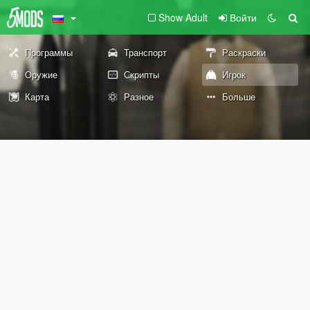
Show Adult
Войти
Программы
Транспорт
Раскраски
Оружие
Скрипты
Игрок
Карта
Разное
Больше