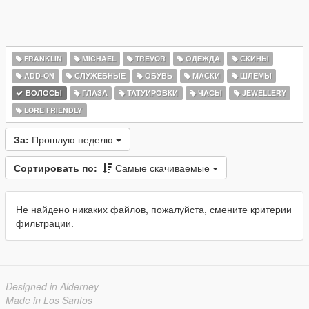
FRANKLIN
MICHAEL
TREVOR
ОДЕЖДА
СКИНЫ
ADD-ON
СЛУЖЕБНЫЕ
ОБУВЬ
МАСКИ
ШЛЕМЫ
ВОЛОСЫ
ГЛАЗА
ТАТУИРОВКИ
ЧАСЫ
JEWELLERY
LORE FRIENDLY
За:
Прошлую неделю
Сортировать по:
Самые скачиваемые
Не найдено никаких файлов, пожалуйста, смените критерии
фильтрации.
Designed in Alderney
Made in Los Santos