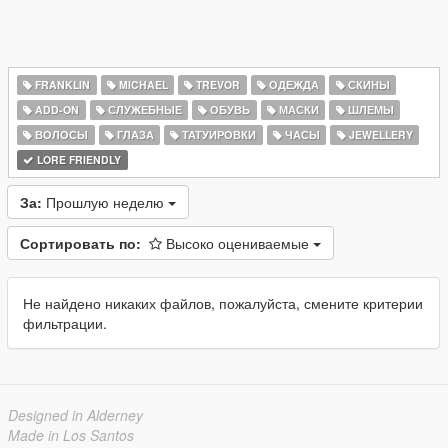
FRANKLIN
MICHAEL
TREVOR
ОДЕЖДА
СКИНЫ
ADD-ON
СЛУЖЕБНЫЕ
ОБУВЬ
МАСКИ
ШЛЕМЫ
ВОЛОСЫ
ГЛАЗА
ТАТУИРОВКИ
ЧАСЫ
JEWELLERY
LORE FRIENDLY
За:
Прошлую неделю
Сортировать по:
Высоко оцениваемые
Не найдено никаких файлов, пожалуйста, смените критерии
фильтрации.
Designed in Alderney
Made in Los Santos