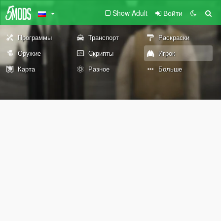
Show Adult
Войти
Программы
Транспорт
Раскраски
Оружие
Скрипты
Игрок
Карта
Разное
Больше