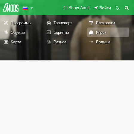
Show Adult
Войти
Программы
Транспорт
Раскраски
Оружие
Скрипты
Игрок
Карта
Разное
Больше