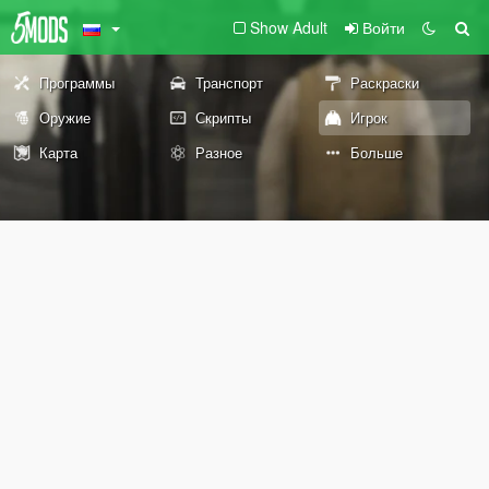
Show Adult
Войти
Программы
Транспорт
Раскраски
Оружие
Скрипты
Игрок
Карта
Разное
Больше