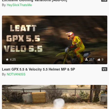
By
HeySlickThatsMe
4.25
257
9
Leatt GPX 5.5 & Velocity 5.5 Helmet MP & SP
V1
By
NOTVAN0SS