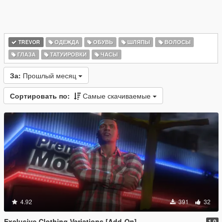
TREVOR
ОДЕЖДА
ОБУВЬ
ШЛЯПЫ
ВОЛОСЫ
ГЛАЗА
ТАТУИРОВКИ
ЧАСЫ
За:
Прошлый месяц
Сортировать по:
Самые скачиваемые
4.92
391
32
Exclusive Clothing Variations [Add-On]
1.0