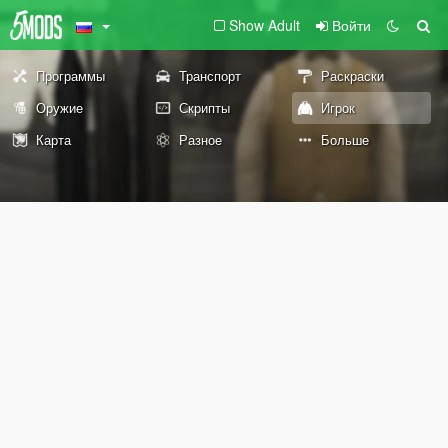
Show Adult
Войти
Программы
Транспорт
Раскраски
Оружие
Скрипты
Игрок
Карта
Разное
Больше