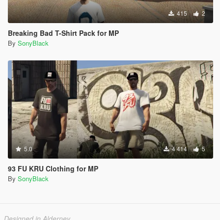
415
2
Breaking Bad T-Shirt Pack for MP
By
SonyBlack
5.0
4 414
5
93 FU KRU Clothing for MP
By
SonyBlack
Designed in Alderney