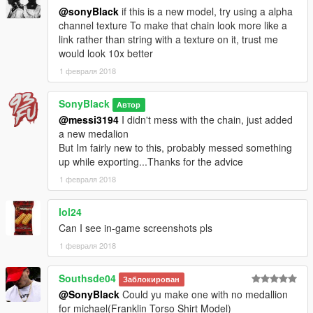
@sonyBlack
if this is a new model, try using a alpha
channel texture To make that chain look more like a
link rather than string with a texture on it, trust me
would look 10x better
1 февраля 2018
SonyBlack
Автор
@messi3194
I didn't mess with the chain, just added
a new medalion
But Im fairly new to this, probably messed something
up while exporting...Thanks for the advice
1 февраля 2018
lol24
Can I see in-game screenshots pls
1 февраля 2018
Southsde04
Заблокирован
@SonyBlack
Could yu make one with no medallion
for michael(Franklin Torso Shirt Model)