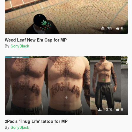
789
8
Weed Leaf New Era Cap for MP
By
SonyBlack
1 376
9
2Pac's 'Thug Life' tattoo for MP
By
SonyBlack