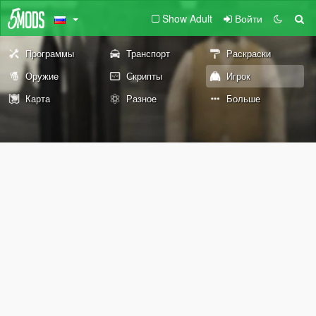
Show Adult
Войти
Программы
Транспорт
Раскраски
Оружие
Скрипты
Игрок
Карта
Разное
Больше