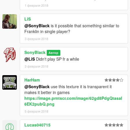
1 февраля 2018
LiS
@SonyBlack
is it possible that something similar to
Franklin in single player?
3 февраля 2018
SonyBlack
Автор
@LiS
Didn't play SP fr a while
3 февраля 2018
HarHam
@SonyBlack
use this texture it is transparent it
makes it better in games
https://image.prntscr.com/image/62gd8PdgQtasaI
6EK2pubQ.png
5 февраля 2018
Lucas040715