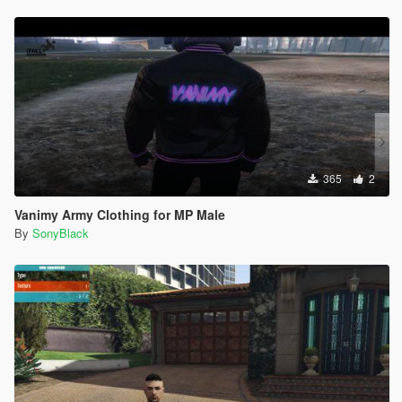
365
2
Vanimy Army Clothing for MP Male
By
SonyBlack