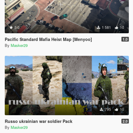
5.0
1 581
10
Pacific Standard Mafia Heist Map [Menyoo]
1.0
By
Masker29
795
10
Russo ukrainian war soldier Pack
2.0
By
Masker29