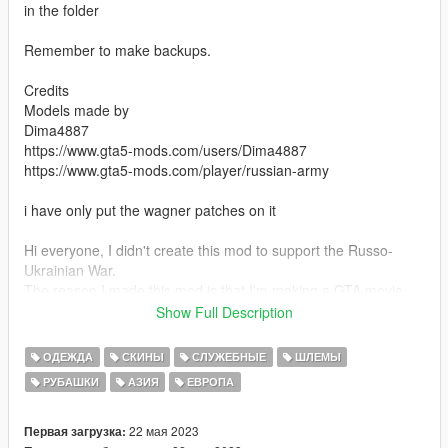
in the folder
Remember to make backups.
Credits
Models made by
Dima4887
https://www.gta5-mods.com/users/Dima4887
https://www.gta5-mods.com/player/russian-army
i have only put the wagner patches on it
Hi everyone, I didn't create this mod to support the Russo-
Ukrainian War.
The reason I made this mod is that I'm making a GTA movie
about this terrible war.
Show Full Description
I hope you like my work.
ОДЕЖДА
СКИНЫ
СЛУЖЕБНЫЕ
ШЛЕМЫ
РУБАШКИ
АЗИЯ
ЕВРОПА
(I don't support any side of the war)
22 мая 2023
Первая загрузка: