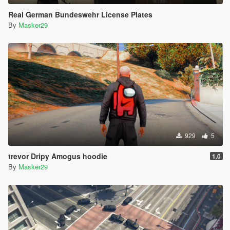
Real German Bundeswehr License Plates
By
Masker29
929
5
trevor Dripy Amogus hoodie
1.0
By
Masker29