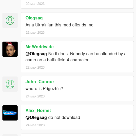
22 мая 2023
Olegsag
As a Ukrainian this mod offends me
22 мая 2023
Mr Worldwide
@Olegsag
No it does. Nobody can be offended by a
camo on a battlefield 4 character
22 мая 2023
John_Connor
where is Prigozhin?
24 мая 2023
Alex_Hornet
@Olegsag
do not download
24 мая 2023