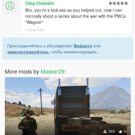
Oleg Chekalin
Bro, you're a kick-ass as you helped out, now I can
normally shoot a series about the war with the PMCs
"Wagner"
4 июля 2023
Присоединяйтесь к обсуждению!
Войдите
или
зарегистрируйтесь
, чтобы комментировать.
More mods by
Masker29
:
265
3