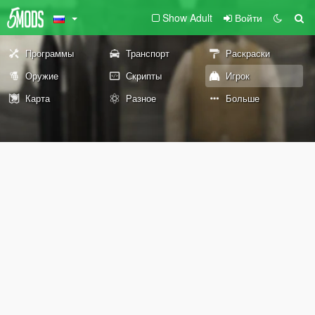
Show Adult
Войти
Программы
Транспорт
Раскраски
Оружие
Скрипты
Игрок
Карта
Разное
Больше