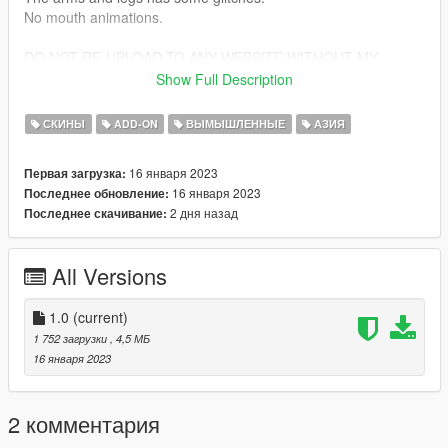
No mouth animations.
DO NOT RE-UPLOAD TO ANY WEBSITE WITHOUT MY
PERMISSION!
Show Full Description
Have fun~😊
СКИНЫ
ADD-ON
ВЫМЫШЛЕННЫЕ
АЗИЯ
16 января 2023
Первая загрузка:
16 января 2023
Последнее обновление:
2 дня назад
Последнее скачивание:
All Versions
1.0
(current)
1 752 загрузки
, 4,5 МБ
16 января 2023
2 комментария