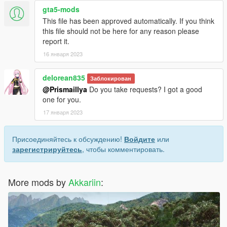
gta5-mods
This file has been approved automatically. If you think
this file should not be here for any reason please
report it.
16 января 2023
delorean835
Заблокирован
@Prismaillya
Do you take requests? I got a good
one for you.
17 января 2023
Присоединяйтесь к обсуждению!
Войдите
или
зарегистрируйтесь
, чтобы комментировать.
More mods by
Akkariin
: