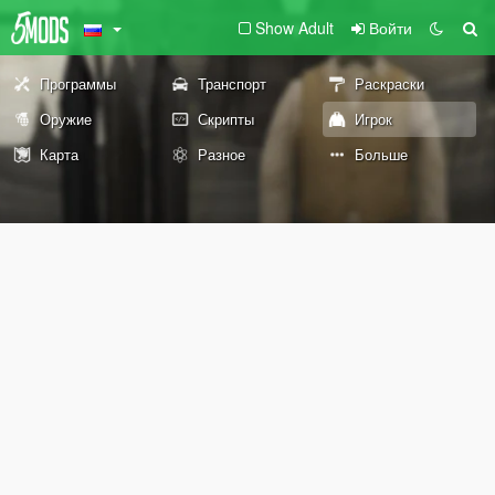
Show Adult
Войти
Программы
Транспорт
Раскраски
Оружие
Скрипты
Игрок
Карта
Разное
Больше