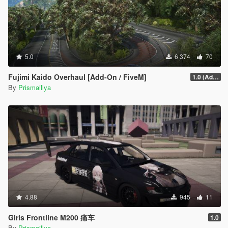
5.0
6 374
70
Fujimi Kaido Overhaul [Add-On / FiveM]
1.0 (Add-On)
By
Prismaillya
4.88
945
11
Girls Frontline M200 痛车
1.0
By
Prismaillya