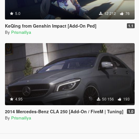
5.0
12 212
76
KeQing from Genshin Impact [Add-On Ped]
1.1
By
Prismaillya
4.95
50 156
193
2014 Mercedes-Benz CLA 250 [Add-On / FiveM | Tuning]
1.0
By
Prismaillya