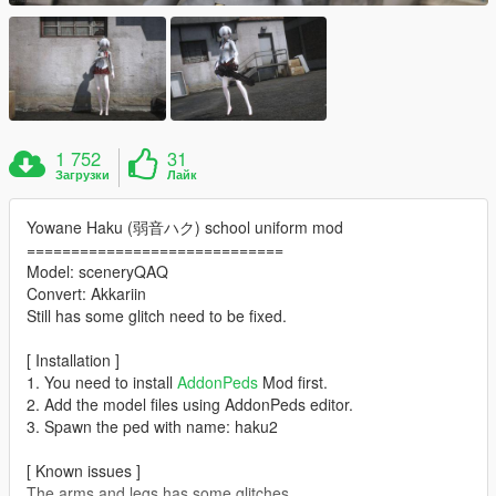
1 752
31
Загрузки
Лайк
Yowane Haku (弱音ハク) school uniform mod
=============================
Model: sceneryQAQ
Convert: Akkariin
Still has some glitch need to be fixed.
[ Installation ]
1. You need to install
AddonPeds
Mod first.
2. Add the model files using AddonPeds editor.
3. Spawn the ped with name: haku2
[ Known issues ]
The arms and legs has some glitches.