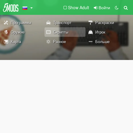
Show Adult
Войти
Программы
Транспорт
Раскраски
Оружие
Скрипты
Игрок
Карта
Разное
Больше