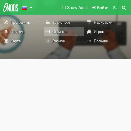
Show Adult
Войти
Программы
Транспорт
Раскраски
Оружие
Скрипты
Игрок
Карта
Разное
Больше