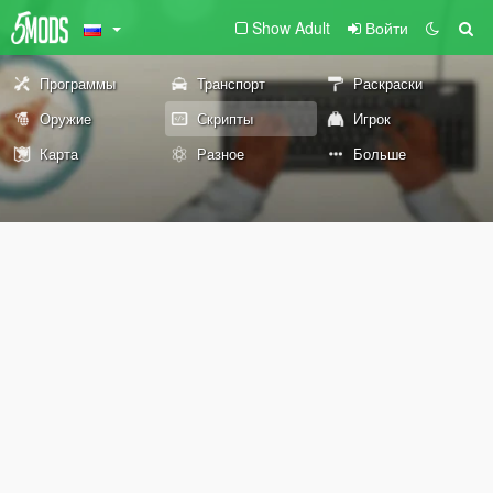
Show Adult
Войти
Программы
Транспорт
Раскраски
Оружие
Скрипты
Игрок
Карта
Разное
Больше