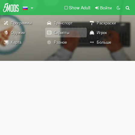
Show Adult
Войти
Программы
Транспорт
Раскраски
Оружие
Скрипты
Игрок
Карта
Разное
Больше