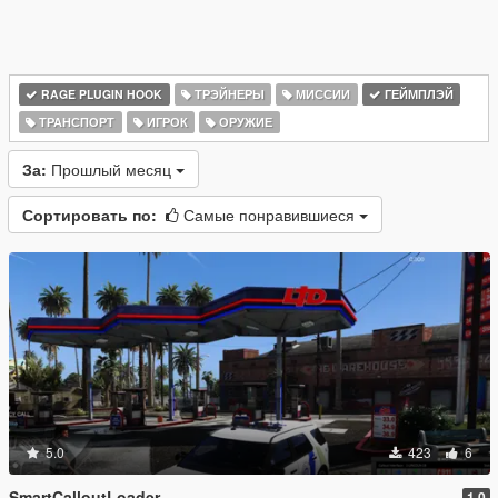
RAGE PLUGIN HOOK
ТРЭЙНЕРЫ
МИССИИ
ГЕЙМПЛЭЙ
ТРАНСПОРТ
ИГРОК
ОРУЖИЕ
За:
Прошлый месяц
Сортировать по:
Самые понравившиеся
5.0
423
6
SmartCalloutLoader
1.0