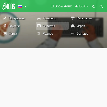
Show Adult
Войти
Программы
Транспорт
Раскраски
Оружие
Скрипты
Игрок
Карта
Разное
Больше