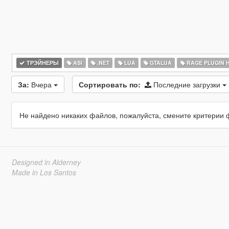
ТРЭЙНЕРЫ
ASI
.NET
LUA
GTALUA
RAGE PLUGIN 
За:
Вчера
Сортировать по:
Последние загрузки
Не найдено никаких файлов, пожалуйста, смените критерии 
Designed in Alderney
Made in Los Santos