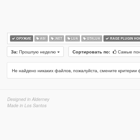
ОРУЖИЕ
ASI
.NET
LUA
GTALUA
RAGE PLUGIN HO
За:
Прошлую неделю
Сортировать по:
Самые по
Не найдено никаких файлов, пожалуйста, смените критерии 
Designed in Alderney
Made in Los Santos