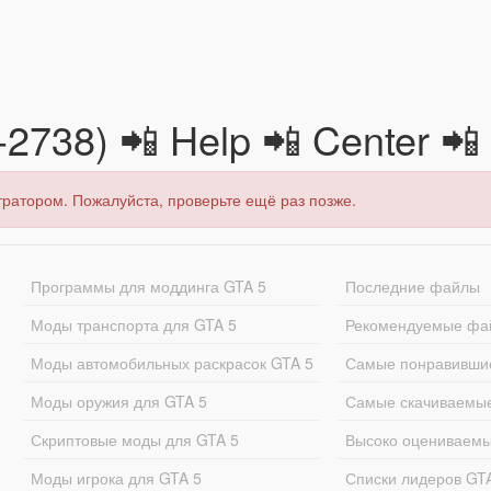
-2738) 📲 Help 📲 Center 
тратором. Пожалуйста, проверьте ещё раз позже.
Программы для моддинга GTA 5
Последние файлы
Моды транспорта для GTA 5
Рекомендуемые фа
Моды автомобильных раскрасок GTA 5
Самые понравивши
Моды оружия для GTA 5
Самые скачиваемы
Скриптовые моды для GTA 5
Высоко оцениваем
Моды игрока для GTA 5
Списки лидеров GT