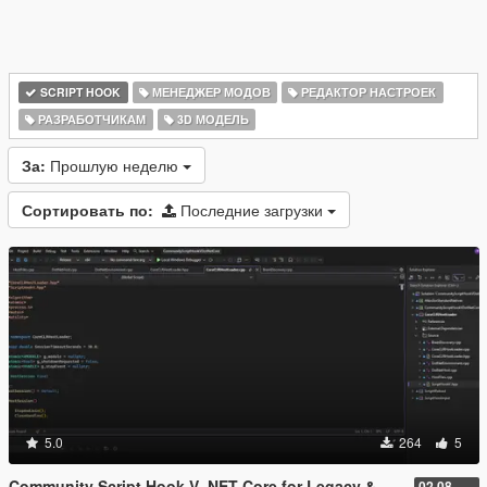
SCRIPT HOOK
МЕНЕДЖЕР МОДОВ
РЕДАКТОР НАСТРОЕК
РАЗРАБОТЧИКАМ
3D МОДЕЛЬ
За:
Прошлую неделю
Сортировать по:
Последние загрузки
5.0
264
5
Community Script Hook V .NET Core for Legacy & Enhanced [ .NET Core ]
02.08.2026