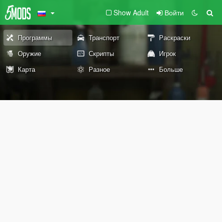
Show Adult
Войти
Программы
Транспорт
Раскраски
Оружие
Скрипты
Игрок
Карта
Разное
Больше