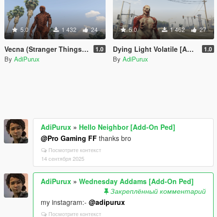
5.0
1 432
24
5.0
1 462
27
Vecna (Stranger Things) [Add-On Ped]
Dying Light Volatile [Add-On Ped]
1.0
1.0
By
AdiPurux
By
AdiPurux
AdiPurux
»
Hello Neighbor [Add-On Ped]
@Pro Gaming FF
thanks bro
Посмотрите контекст
14 сентября 2025
AdiPurux
»
Wednesday Addams [Add-On Ped]
Закреплённый комментарий
my instagram:-
@adipurux
Посмотрите контекст