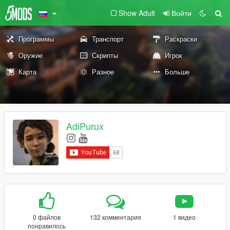
Show Adult
Войти
Программы
Транспорт
Раскраски
Оружие
Скрипты
Игрок
Карта
Разное
Больше
AdiPurux
0 файлов
132 комментария
1 видео
понравилось