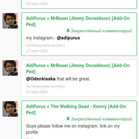
27 июня 2024
AdiPurux
»
MrBeast (Jimmy Donaldson) [Add-On
Ped]
Закреплённый комментарий
my instagram:-
@adipurux
Посмотрите контекст
27 июня 2024
AdiPurux
»
MrBeast (Jimmy Donaldson) [Add-On
Ped]
@Odenkisska
that will be great.
Посмотрите контекст
27 июня 2024
AdiPurux
»
The Walking Dead - Kenny [Add-On
Ped]
Закреплённый комментарий
Guys please follow me on instagram. link on my
profile