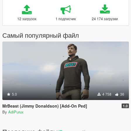
12 загрузок
1 подписчик
24 174 загрузки
Самый популярный файл
5.0
4 758
36
MrBeast (Jimmy Donaldson) [Add-On Ped]
1.0
By
AdiPurux