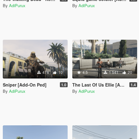
By
AdiPurux
By
AdiPurux
476
10
4.5
1 541
20
Sniper [Add-On Ped]
The Last Of Us Ellie [Add-On Ped]
1.0
1.4
By
AdiPurux
By
AdiPurux