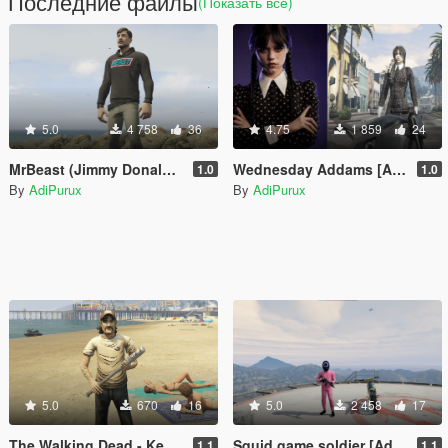
Последние файлы
(Показать всё)
5.0
4 758
36
4.75
1 859
24
MrBeast (Jimmy Donaldson) [Add-On Ped]
Wednesday Addams [Add-On Ped]
1.0
1.0
By
AdiPurux
By
AdiPurux
5.0
670
16
5.0
2 458
17
The Walking Dead - Kenny [Add-On Ped]
Squid game soldier [Add-On Ped]
1.1
1.1