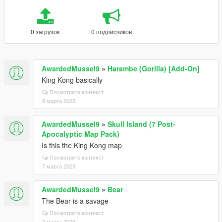
0 загрузок
0 подписчиков
AwardedMussel9
»
Harambe (Gorilla) [Add-On]
King Kong basically
Посмотрите контекст
8 марта 2023
AwardedMussel9
»
Skull Island (7 Post-
Apocalyptic Map Pack)
Is this the King Kong map
Посмотрите контекст
7 марта 2023
AwardedMussel9
»
Bear
The Bear is a savage
Посмотрите контекст
7 марта 2023