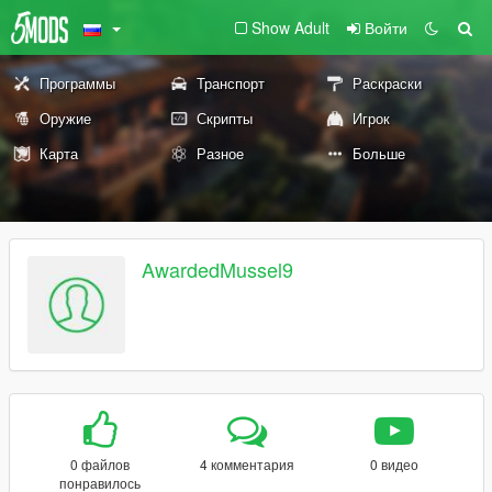
Show Adult
Войти
Программы
Транспорт
Раскраски
Оружие
Скрипты
Игрок
Карта
Разное
Больше
AwardedMussel9
0 файлов
4 комментария
0 видео
понравилось