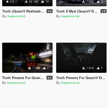
5.0
65 186
74
1 640
3
Truth (QuantV Reshade Preset Pack)
Truth X Myd (QuantV ReShade Preset)
V.4
1.0
By
Awesome1eli
By
Awesome1eli
1 366
7
1 816
7
Truth Presets For QuantV Bloomy Real Qv3
Truth Presets For QuantV Erebus Era Qv3
V.1
By
Awesome1eli
By
Awesome1eli