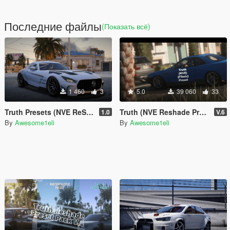
Последние файлы
(Показать всё)
1 460
3
5.0
39 060
33
Truth Presets (NVE ReShade Preset)
Truth (NVE Reshade Preset Pack)
1.0
V.6
By
Awesome1eli
By
Awesome1eli