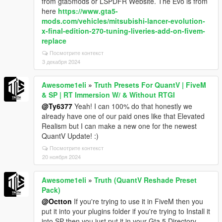
from gta5mods or LSPDFR Website. The Evo is from
here
https://www.gta5-
mods.com/vehicles/mitsubishi-lancer-evolution-
x-final-edition-270-tuning-liveries-add-on-fivem-
replace
Посмотрите контекст
3 декабря 2024
Awesome1eli
»
Truth Presets For QuantV | FiveM
& SP | RT Immersion W/ & Without RTGI
@Ty6377
Yeah! I can 100% do that honestly we
already have one of our paid ones like that Elevated
Realism but I can make a new one for the newest
QuantV Update! :)
Посмотрите контекст
20 ноября 2024
Awesome1eli
»
Truth (QuantV Reshade Preset
Pack)
@Octton
If you're trying to use it in FiveM then you
put it into your plugins folder if you're trying to Install it
into SP then you just put it in your Gta 5 Directory