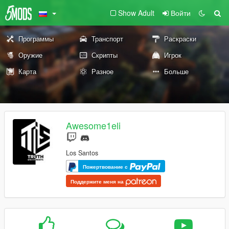
Show Adult
Войти
Программы
Транспорт
Раскраски
Оружие
Скрипты
Игрок
Карта
Разное
Больше
Awesome1eli
Los Santos
Пожертвование с
Поддержите меня на