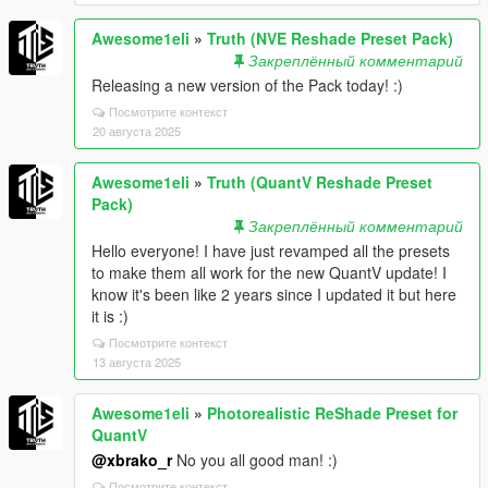
Awesome1eli
»
Truth (NVE Reshade Preset Pack)
Закреплённый комментарий
Releasing a new version of the Pack today! :)
Посмотрите контекст
20 августа 2025
Awesome1eli
»
Truth (QuantV Reshade Preset
Pack)
Закреплённый комментарий
Hello everyone! I have just revamped all the presets
to make them all work for the new QuantV update! I
know it's been like 2 years since I updated it but here
it is :)
Посмотрите контекст
13 августа 2025
Awesome1eli
»
Photorealistic ReShade Preset for
QuantV
@xbrako_r
No you all good man! :)
Посмотрите контекст