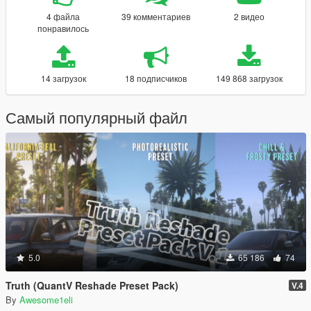
4 файла
39 комментариев
2 видео
понравилось
14 загрузок
18 подписчиков
149 868 загрузок
Самый популярный файл
5.0
65 186
74
Truth (QuantV Reshade Preset Pack)
V.4
By
Awesome1eli