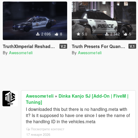
2 696
8
5.0
2 342
5
TruthXImperial Reshade Preset for QuantV
Truth Presets For QuantV | FiveM & SP | Radiant Reality Qv3
V.2
V.1
By
Awesome1eli
By
Awesome1eli
Awesome1eli
»
Dinka Kanjo SJ [Add-On | FiveM |
Tuning]
I downloaded this but there is no handling.meta with
it? Is it supposed to have one since I see the name of
the handling ID in the vehicles.meta
Посмотрите контекст
17 января 2026