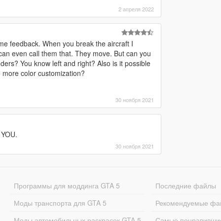
2 апреля 2022
me feedback. When you break the aircraft I
u can even call them that. They move. But can you
ers? You know left and right? Also is it possible
e more color customization?
30 ноября 2021
 YOU.
30 ноября 2021
Программы для моддинга GTA 5
Последние файлы
Моды транспорта для GTA 5
Рекомендуемые фа
Моды автомобильных раскрасок GTA 5
Самые понравивши