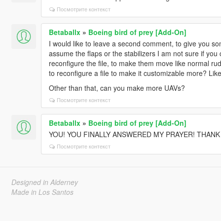
Посмотрите контекст
Betaballx
»
Boeing bird of prey [Add-On]
I would like to leave a second comment, to give you so
assume the flaps or the stabilizers I am not sure if yo
reconfigure the file, to make them move like normal rudd
to reconfigure a file to make it customizable more? Lik
Other than that, can you make more UAVs?
Посмотрите контекст
Betaballx
»
Boeing bird of prey [Add-On]
YOU! YOU FINALLY ANSWERED MY PRAYER! THANK
Посмотрите контекст
Designed in Alderney
Made in Los Santos