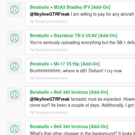
Betaballx
»
M3A3 Bradley IFV [Add-On]
@SkylineGTRFreak
I am willing to pay for any aircra
Посмотрите контекст
Betaballx
»
Bayraktar TB-2 UCAV [Add-On]
You're seriously uploading everything but the SB-1 defia
Посмотрите контекст
Betaballx
»
Mi-17 V5 Hip [Add-On]
Bruhhhhhhhhhh, where is sB1 Defiant! I cry now
Посмотрите контекст
Betaballx
»
Bell 360 Invictus [Add-On]
@SkylineGTRFreak
fantastic mod as expected. Howeve
come out? Its been a couple of days. Additionally, I g
Посмотрите контекст
Betaballx
»
Bell 360 Invictus [Add-On]
What's that other chopper in the background? It looks li