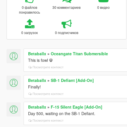
0 файлов
30 комментариев
0 видео
понравилось
0 загрузок
0 подписчиков
Betaballx
»
Oceangate Titan Submersible
This is fowl 💀
Посмотрите контекст
Betaballx
»
SB-1 Defiant [Add-On]
Finally!
Посмотрите контекст
Betaballx
»
F-15 Silent Eagle [Add-On]
Day 500, waiting on the SB-1 Defiant.
Посмотрите контекст