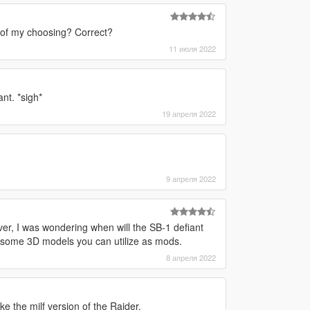
ft of my choosing? Correct?
11 июля 2022
nt. *sigh*
19 апреля 2022
9 апреля 2022
r, I was wondering when will the SB-1 defiant
ot some 3D models you can utilize as mods.
8 апреля 2022
ke the milf version of the Raider.