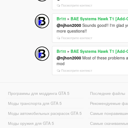
Посмотрите контекст
Br1tt
»
BAE Systems Hawk T1 [Add-O
@njhon2000
Sounds good!! I'm glad yo
more questions!!
Посмотрите контекст
Br1tt
»
BAE Systems Hawk T1 [Add-O
@njhon2000
Most of these problems a
mod
Посмотрите контекст
Программы для моддинга GTA 5
Последние файлы
Моды транспорта для GTA 5
Рекомендуемые фа
Моды автомобильных раскрасок GTA 5
Самые понравивши
Моды оружия для GTA 5
Самые скачиваемы