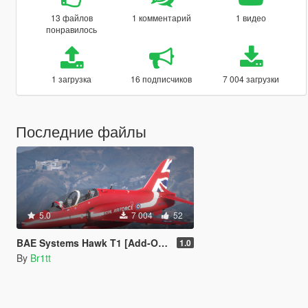
13 файлов
1 комментарий
1 видео
понравилось
1 загрузка
16 подписчиков
7 004 загрузки
Последние файлы
5.0
7 004
52
BAE Systems Hawk T1 [Add-On | FiveM]
1.0
By
Br1tt