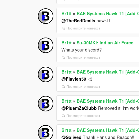
Br1tt
»
BAE Systems Hawk T1 [Add-O
@TheRedDevils
hawkt1
Посмотрите контекст
Br1tt
»
Su-30MKI: Indian Air Force
Whats your discord?
Посмотрите контекст
Br1tt
»
BAE Systems Hawk T1 [Add-O
@Flavien59
<3
Посмотрите контекст
Br1tt
»
BAE Systems Hawk T1 [Add-O
@PluemZaClubb
Removed it. I'm workin
Посмотрите контекст
Br1tt
»
BAE Systems Hawk T1 [Add-O
@Solived
Thank Hans and Reacon!!