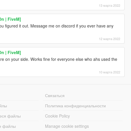
13 марта 2022
n | FiveM]
u figured it out. Message me on discord if you ever have any
12 марта 2022
n | FiveM]
re on your side. Works fine for everyone else who ahs used the
10 марта 2022
Связаться
йлы
Политика конфиденциальности
еся файлы
Cookie Policy
е файлы
Manage cookie settings