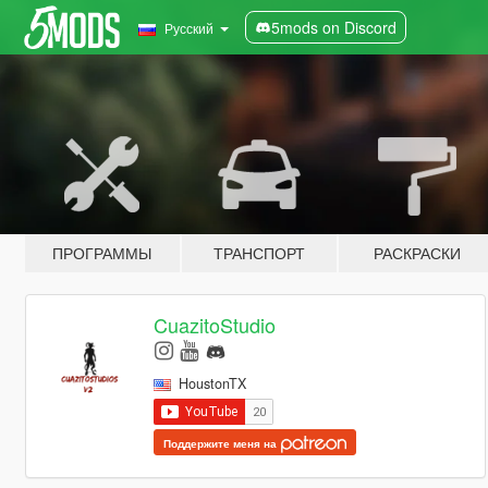
5mods on Discord
Русский
ПРОГРАММЫ
ТРАНСПОРТ
РАСКРАСКИ
CuazitoStudio
HoustonTX
Поддержите меня на