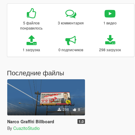
5 файлов
3 комментария
1 видео
понравилось
1 загрузка
0 подписчиков
298 загрузок
Последние файлы
298
8
Narco Graffiti Billboard
1.0
By
CuazitoStudio