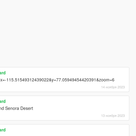
ard
om?x=-115.51549312439022&y=77.05949454420391&zoom=6
14 ноября 2023
ard
d Senora Desert
13 ноября 2023
ard