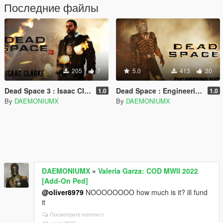
Последние файлы
205
7
5.0
413
20
Dead Space 3 : Isaac Clarke
Dead Space : Engineering Suit
1.0
1.0
By
DAEMONIUMX
By
DAEMONIUMX
DAEMONIUMX
»
Valeria Garza: COD MWII 2022
[Add-On Ped]
@oliver8979
NOOOOOOOO how much is it? ill fund
it
Посмотрите контекст