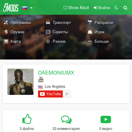
Show Adult
Войти
Программы
Транспорт
Раскраски
Оружие
Скрипты
Игрок
Карта
Разное
Больше
DAEMONIUMX
Los Angeles
3 файла
33 комментария
0 видео