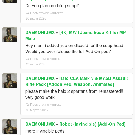
Do you plan on doing soap?
Посмотрите контекст
20 июля 2025
DAEMONIUMX
»
[4K] MWII Jeans Soap Kit for MP
Male
Hey man, i added you on disocrd for the soap head.
Would you ever release the full Add On ped?
Посмотрите контекст
19 июля 2025
DAEMONIUMX
»
Halo CEA Mark V & MA5B Assault
Rifle Pack [Addon Ped, Weapon, Animated]
please make the halo 2 spartans from remastered!!
very good work.
Посмотрите контекст
16 марта 2025
DAEMONIUMX
»
Robot (Invincible) [Add-On Ped]
more invincible peds!