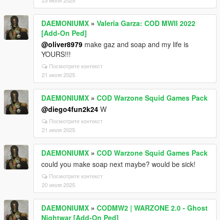
23 июля 2025
DAEMONIUMX
»
Valeria Garza: COD MWII 2022
[Add-On Ped]
@oliver8979
make gaz and soap and my life is
YOURS!!!
Посмотрите контекст
21 июля 2025
DAEMONIUMX
»
COD Warzone Squid Games Pack
@diego4fun2k24
W
Посмотрите контекст
21 июля 2025
DAEMONIUMX
»
COD Warzone Squid Games Pack
could you make soap next maybe? would be sick!
Посмотрите контекст
20 июля 2025
DAEMONIUMX
»
CODMW2 | WARZONE 2.0 - Ghost
Nightwar [Add-On Ped]