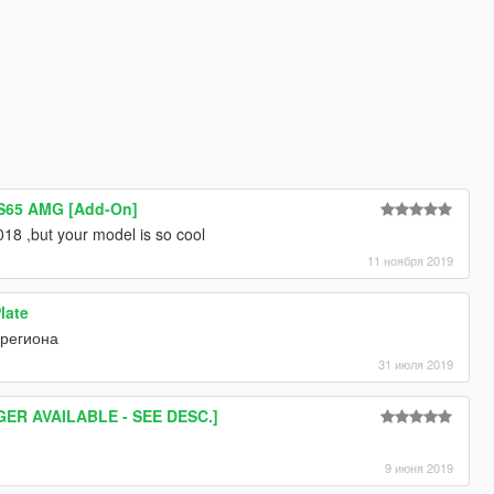
 S65 AMG [Add-On]
18 ,but your model is so cool
11 ноября 2019
late
 региона
31 июля 2019
ER AVAILABLE - SEE DESC.]
9 июня 2019