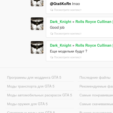
@Gta5KoRn
lmao
Посмотрите контекст
Dark_Knight
»
Rolls Royce Cullinan 
Good job
Посмотрите контекст
Dark_Knight
»
Rolls Royce Cullinan 
Еще модельки будут ?
Посмотрите контекст
Программы для моддинга GTA 5
Последние файлы
Моды транспорта для GTA 5
Рекомендуемые фа
Моды автомобильных раскрасок GTA 5
Самые понравивши
Моды оружия для GTA 5
Самые скачиваемы
Скриптовые моды для GTA 5
Высоко оцениваем