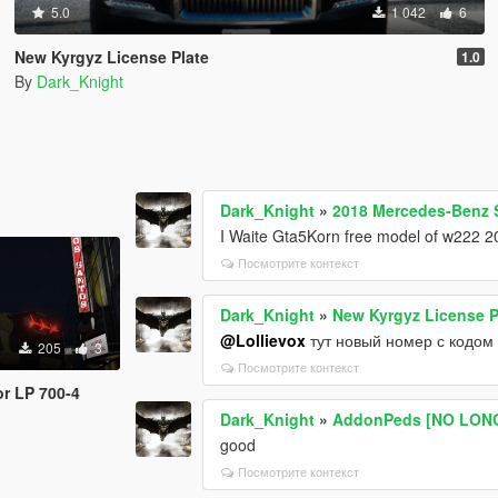
5.0
1 042
6
New Kyrgyz License Plate
1.0
By
Dark_Knight
Dark_Knight
»
2018 Mercedes-Benz
I Waite Gta5Korn free model of w222 20
Посмотрите контекст
Dark_Knight
»
New Kyrgyz License P
@Lollievox
тут новый номер с кодом
205
3
Посмотрите контекст
or LP 700-4
Dark_Knight
»
AddonPeds [NO LONG
good
Посмотрите контекст