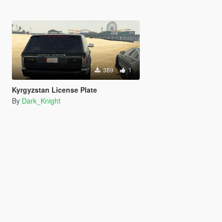
389
1
Kyrgyzstan License Plate
By
Dark_Knight