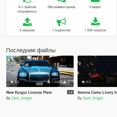
411 файлов
286 комментариев
0 видео
понравилось
3 загрузки
1 подписчик
1 636 загрузок
Последние файлы
5.0
1 042
6
5.0
New Kyrgyz License Plate
Smotra Camo Livery f
1.0
By
Dark_Knight
By
Dark_Knight