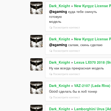
Dark_Knight
»
New Kyrgyz License P
@agaming
куда тебе скинуть
готовую
модель
Посмотрите контекст
Dark_Knight
»
New Kyrgyz License P
@agaming
салам, скинь сделаю
Посмотрите контекст
Dark_Knight
»
Lexus LX570 2018 (St
Ну как всегда прекрасная модель
Посмотрите контекст
Dark_Knight
»
VAZ-2107 (Lada Riva)
Good сделать бы в лоб тонер
Посмотрите контекст
Dark_Knight
»
Lamborghini Urus [Ad