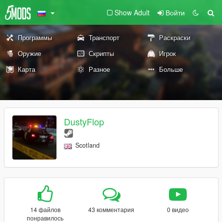
Show Adult
Войти
Программы
Транспорт
Раскраски
Оружие
Скрипты
Игрок
Карта
Разное
Больше
DustyFlop
Scotland
14 файлов
43 комментария
0 видео
понравилось