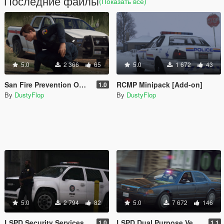
Последние файлы
(Показать всё)
5.0
2 366
65
5.0
1 672
43
San Fire Prevention Officer Pack
RCMP Minipack [Add-on]
1.0
By
DustyFlop
By
DustyFlop
5.0
2 794
82
5.0
7 672
146
LSPD Security Services Pack
LSPD Dual Purpose Vehicle Pack
1.0
1.1