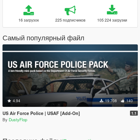
16 загрузок
225 подписчиков
105 224 загрузки
Самый популярный файл
4.94
19 708
140
US Air Force Police | USAF [Add-On]
1.1
By
DustyFlop