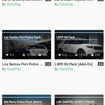
By
DustyFlop
By
DustyFlop
5.0
16 139
152
5.0
11 408
154
Los Santos Port Police Pack [Add-On]
LSPD K9 Pack [Add-On]
1.0
3.4
By
DustyFlop
By
DustyFlop