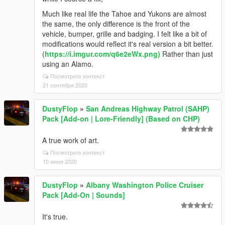
Much like real life the Tahoe and Yukons are almost
the same, the only difference is the front of the
vehicle, bumper, grille and badging. I felt like a bit of
modifications would reflect it's real version a bit better.
(
https://i.imgur.com/q6e2eWx.png)
Rather than just
using an Alamo.
Посмотрите контекст
21 сентября 2020
DustyFlop
»
San Andreas Highway Patrol (SAHP)
Pack [Add-on | Lore-Friendly] (Based on CHP)
A true work of art.
Посмотрите контекст
10 июня 2020
DustyFlop
»
Albany Washington Police Cruiser
Pack [Add-On | Sounds]
It's true.