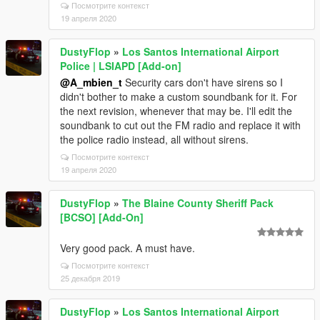
Посмотрите контекст
19 апреля 2020
DustyFlop
»
Los Santos International Airport
Police | LSIAPD [Add-on]
@A_mbien_t
Security cars don't have sirens so I
didn't bother to make a custom soundbank for it. For
the next revision, whenever that may be. I'll edit the
soundbank to cut out the FM radio and replace it with
the police radio instead, all without sirens.
Посмотрите контекст
19 апреля 2020
DustyFlop
»
The Blaine County Sheriff Pack
[BCSO] [Add-On]
Very good pack. A must have.
Посмотрите контекст
25 декабря 2019
DustyFlop
»
Los Santos International Airport