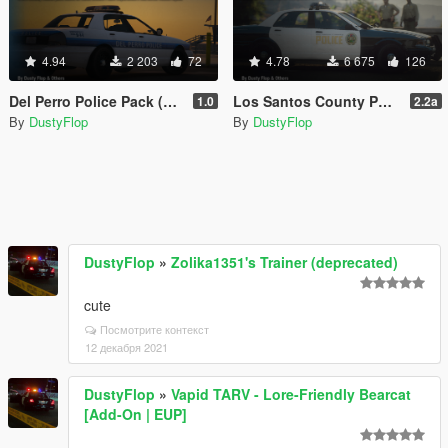
4.94
2 203
72
4.78
6 675
126
Del Perro Police Pack (Retro Edition) [Add-on]
Los Santos County Police Pack [Add-on]
1.0
2.2a
By
DustyFlop
By
DustyFlop
DustyFlop
»
Zolika1351's Trainer (deprecated)
cute
Посмотрите контекст
12 декабря 2021
DustyFlop
»
Vapid TARV - Lore-Friendly Bearcat
[Add-On | EUP]