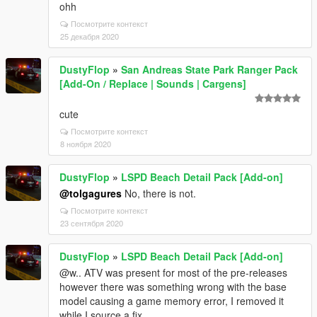
ohh
Посмотрите контекст
25 декабря 2020
DustyFlop
»
San Andreas State Park Ranger Pack
[Add-On / Replace | Sounds | Cargens]
cute
Посмотрите контекст
8 ноября 2020
DustyFlop
»
LSPD Beach Detail Pack [Add-on]
@tolgagures
No, there is not.
Посмотрите контекст
23 сентября 2020
DustyFlop
»
LSPD Beach Detail Pack [Add-on]
@w.. ATV was present for most of the pre-releases
however there was something wrong with the base
model causing a game memory error, I removed it
while I source a fix,