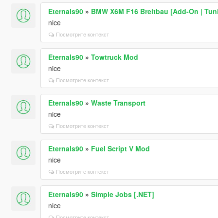
Eternals90
»
BMW X6M F16 Breitbau [Add-On | Tuni
nice
Посмотрите контекст
Eternals90
»
Towtruck Mod
nice
Посмотрите контекст
Eternals90
»
Waste Transport
nice
Посмотрите контекст
Eternals90
»
Fuel Script V Mod
nice
Посмотрите контекст
Eternals90
»
Simple Jobs [.NET]
nice
Посмотрите контекст