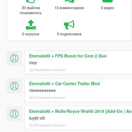
30 файлов
13 комментариев
0 видео
понравилось
0 загрузок
0 подписчиков
Eternals90
»
FPS Boost for Core 2 Duo
nice
Посмотрите контекст
Eternals90
»
Car Carrier Trailer Mod
niceeeeeeeee
Посмотрите контекст
Eternals90
»
Rolls-Royce Wraith 2019 [Add-On | An
tuyệt vời
Посмотрите контекст