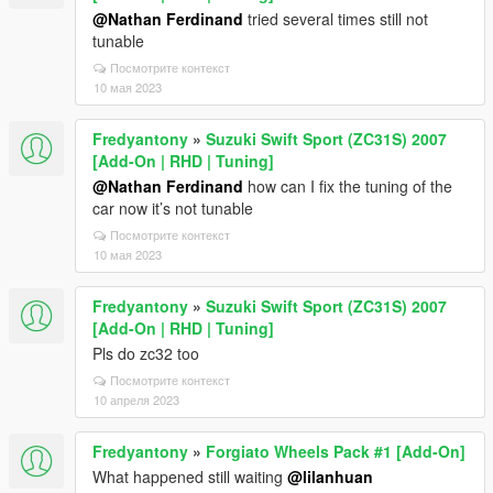
@Nathan Ferdinand
tried several times still not
tunable
Посмотрите контекст
10 мая 2023
Fredyantony
»
Suzuki Swift Sport (ZC31S) 2007
[Add-On | RHD | Tuning]
@Nathan Ferdinand
how can I fix the tuning of the
car now it’s not tunable
Посмотрите контекст
10 мая 2023
Fredyantony
»
Suzuki Swift Sport (ZC31S) 2007
[Add-On | RHD | Tuning]
Pls do zc32 too
Посмотрите контекст
10 апреля 2023
Fredyantony
»
Forgiato Wheels Pack #1 [Add-On]
What happened still waiting
@lilanhuan