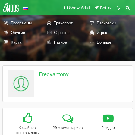
Show Adult
Войти
Программы
Транспорт
Раскраски
Оружие
Скрипты
Игрок
Карта
Разное
Больше
Fredyantony
0 файлов
29 комментариев
0 видео
понравилось