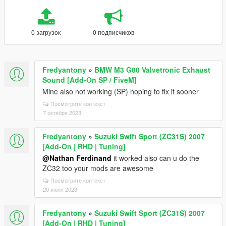
0 загрузок
0 подписчиков
Fredyantony
»
BMW M3 G80 Valvetronic Exhaust
Sound [Add-On SP / FiveM]
Mine also not working (SP) hoping to fix it sooner
Посмотрите контекст
7 октября 2023
Fredyantony
»
Suzuki Swift Sport (ZC31S) 2007
[Add-On | RHD | Tuning]
@Nathan Ferdinand
it worked also can u do the
ZC32 too your mods are awesome
Посмотрите контекст
20 июня 2023
Fredyantony
»
Suzuki Swift Sport (ZC31S) 2007
[Add-On | RHD | Tuning]