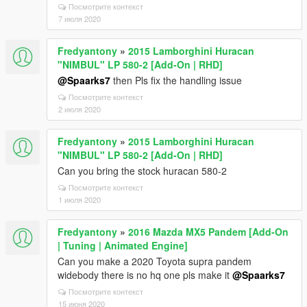
Посмотрите контекст
7 июля 2020
Fredyantony
»
2015 Lamborghini Huracan
"NIMBUL" LP 580-2 [Add-On | RHD]
@Spaarks7
then Pls fix the handling issue
Посмотрите контекст
2 июля 2020
Fredyantony
»
2015 Lamborghini Huracan
"NIMBUL" LP 580-2 [Add-On | RHD]
Can you bring the stock huracan 580-2
Посмотрите контекст
1 июля 2020
Fredyantony
»
2016 Mazda MX5 Pandem [Add-On
| Tuning | Animated Engine]
Can you make a 2020 Toyota supra pandem
widebody there is no hq one pls make it
@Spaarks7
Посмотрите контекст
15 июня 2020