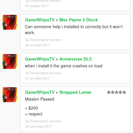
Посмотрите контекст
25 ноября 2017
GameWhipsTV
»
Max Payne 3 Glock
Can someone help i installed to correctly but it won't
work.
Посмотрите контекст
29 октября 2017
GameWhipsTV
»
Arrowverse DLC
when i install it the game crashes on load
Посмотрите контекст
27 октября 2017
GameWhipsTV
»
Strapped Lamar
Mission Passed
+ $200
+ respect
Посмотрите контекст
26 сентября 2017