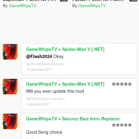
By
GameWhipsTV
By
GameWhipsTV
GameWhipsTV
»
Spider-Man V [.NET]
@Flash2024
Okay
Посмотрите контекст
10 декабря 2017
GameWhipsTV
»
Spider-Man V [.NET]
Will you ever update this mod
Посмотрите контекст
4 декабря 2017
GameWhipsTV
»
Saturnz Barz Intro Replacer
Good Song choice