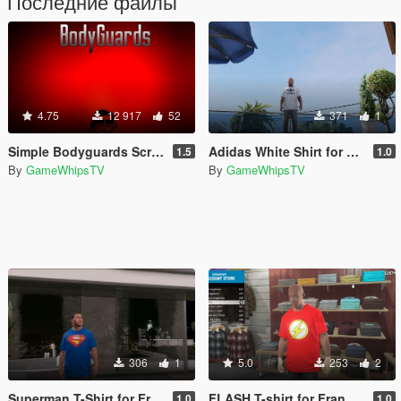
Последние файлы
4.75
12 917
52
371
1
Simple Bodyguards Script (discontinued still works)
Adidas White Shirt for Franklin
1.5
1.0
By
GameWhipsTV
By
GameWhipsTV
306
1
5.0
253
2
Superman T-Shirt for Franklin
FLASH T-shirt for Franklin
1.0
1.0