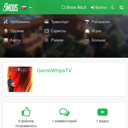
Show Adult
Войти
Программы
Транспорт
Раскраски
Оружие
Скрипты
Игрок
Карта
Разное
Больше
GameWhipsTV
6 файлов
1 комментарий
1 видео
понравилось