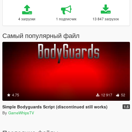
4 загрузки
1 подписчик
13 847 загрузок
Самый популярный файл
4.75
12 917
52
Simple Bodyguards Script (discontinued still works)
1.5
By
GameWhipsTV