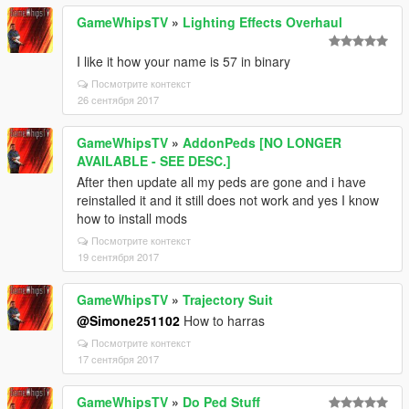
GameWhipsTV
»
Lighting Effects Overhaul
I like it how your name is 57 in binary
Посмотрите контекст
26 сентября 2017
GameWhipsTV
»
AddonPeds [NO LONGER
AVAILABLE - SEE DESC.]
After then update all my peds are gone and i have
reinstalled it and it still does not work and yes I know
how to install mods
Посмотрите контекст
19 сентября 2017
GameWhipsTV
»
Trajectory Suit
@Simone251102
How to harras
Посмотрите контекст
17 сентября 2017
GameWhipsTV
»
Do Ped Stuff