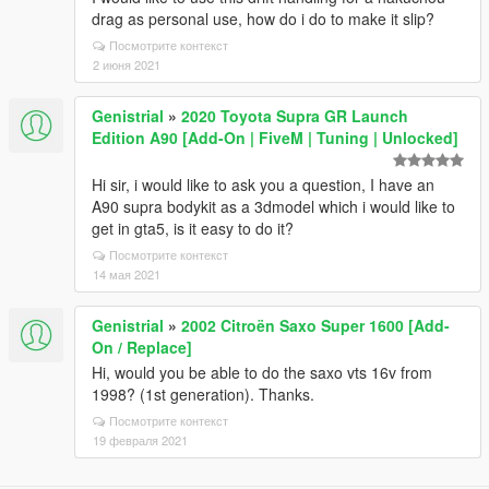
drag as personal use, how do i do to make it slip?
Посмотрите контекст
2 июня 2021
Genistrial
»
2020 Toyota Supra GR Launch
Edition A90 [Add-On | FiveM | Tuning | Unlocked]
Hi sir, i would like to ask you a question, I have an
A90 supra bodykit as a 3dmodel which i would like to
get in gta5, is it easy to do it?
Посмотрите контекст
14 мая 2021
Genistrial
»
2002 Citroën Saxo Super 1600 [Add-
On / Replace]
Hi, would you be able to do the saxo vts 16v from
1998? (1st generation). Thanks.
Посмотрите контекст
19 февраля 2021