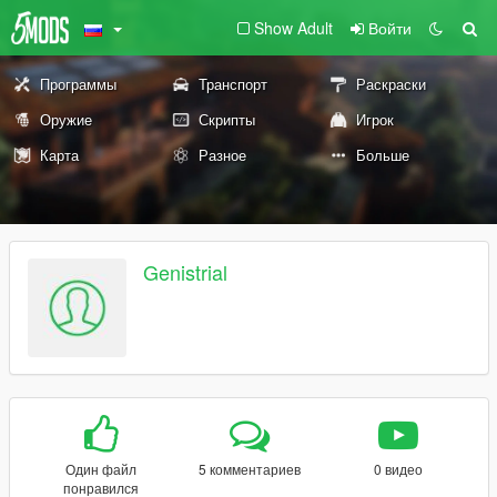
Show Adult
Войти
Программы
Транспорт
Раскраски
Оружие
Скрипты
Игрок
Карта
Разное
Больше
Genistrial
Один файл
5 комментариев
0 видео
понравился