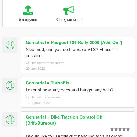
0 загрузок
0 подписчиков
Genistrial
»
Peugeot 106 Rally 2000 [Add-On /]
Nice mod, can you do the Saxo VTS? Phase 1 if
possible.
Посмотрите контекст
23 мая 2022
Genistrial
»
TurboFix
I cannot hear any pops and bangs, any help?
Посмотрите контекст
11 апреля 2022
Genistrial
»
Bike Traction Control Off
(Drift/Burnout)
I would like to use this drift handling for a hakuchou