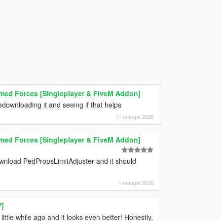
rmed Forces [Singleplayer & FiveM Addon]
edownloading it and seeing if that helps
11 января 2026
rmed Forces [Singleplayer & FiveM Addon]
ownload PedPropsLimitAdjuster and it should
1 января 2026
]
tle while ago and it looks even better! Honestly,