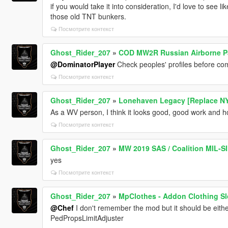
if you would take it into consideration, I'd love to see l
those old TNT bunkers.
Посмотрите контекст
Ghost_Rider_207
»
COD MW2R Russian Airborne Pa
@DominatorPlayer
Check peoples' profiles before co
Посмотрите контекст
Ghost_Rider_207
»
Lonehaven Legacy [Replace NY
As a WV person, I think it looks good, good work and 
Посмотрите контекст
Ghost_Rider_207
»
MW 2019 SAS / Coalition MIL-SI
yes
Посмотрите контекст
Ghost_Rider_207
»
MpClothes - Addon Clothing Sl
@Chef
I don't remember the mod but it should be eith
PedPropsLimitAdjuster