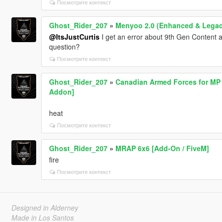
Посмотрите контекст
Ghost_Rider_207
»
Menyoo 2.0 (Enhanced & Legac
@ItsJustCurtis
I get an error about 9th Gen Content an
question?
Посмотрите контекст
Ghost_Rider_207
»
Canadian Armed Forces for MP 
Addon]
heat
Посмотрите контекст
Ghost_Rider_207
»
MRAP 6x6 [Add-On / FiveM]
fire
Посмотрите контекст
Designed in Alderney
Made in Los Santos