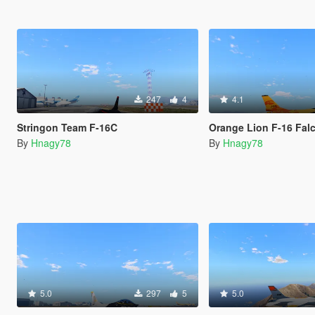
247
4
4.1
Stringon Team F-16C
Orange Lion F-16 Fal
By
Hnagy78
By
Hnagy78
5.0
297
5
5.0