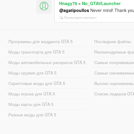
Hnagy78
»
No_GTAVLauncher
@agatipoullos
Never mind! Thank yo
Посмотрите контекст
Программы для моддинга GTA 5
Последние файлы
Моды транспорта для GTA 5
Рекомендуемые фа
Моды автомобильных раскрасок GTA 5
Самые понравивши
Моды оружия для GTA 5
Самые скачиваемы
Скриптовые моды для GTA 5
Высоко оцениваем
Моды игрока для GTA 5
Списки лидеров GT
Моды карты для GTA 5
Разные моды для GTA 5