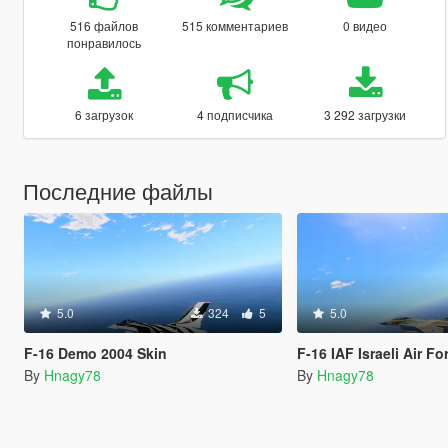
516 файлов
515 комментариев
0 видео
понравилось
6 загрузок
4 подписчика
3 292 загрузки
Последние файлы
5.0
324
5
5.0
F-16 Demo 2004 Skin
F-16 IAF Israeli Air Fo
By
Hnagy78
By
Hnagy78