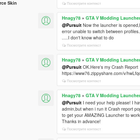
rce Skin
Посмотрите контекст
Hnagy78
»
GTA V Modding Launche
@Pursuit
Now the launcher is opened,b
error unable to switch between profile
.....I don't know what to do
Посмотрите контекст
Hnagy78
»
GTA V Modding Launche
@Pursuit
OK.Here's my Crash Report
https://www76.zippyshare.com/v/hwLfqc
Посмотрите контекст
Hnagy78
»
GTA V Modding Launche
@Pursuit
I need your help please! I ha
admin,but when i run it Crash report p
to get your AMAZING Launcher to work 
Thanks in advance!
Посмотрите контекст