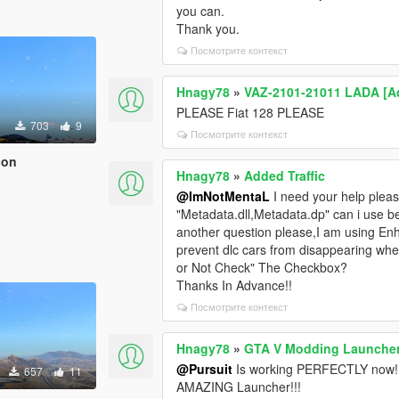
you can.
Thank you.
Посмотрите контекст
Hnagy78
»
VAZ-2101-21011 LADA [Ad
PLEASE Fiat 128 PLEASE
703
9
Посмотрите контекст
con
Hnagy78
»
Added Traffic
@ImNotMentaL
I need your help pleas
"Metadata.dll,Metadata.dp" can i use b
another question please,I am using En
prevent dlc cars from disappearing whe
or Not Check" The Checkbox?
Thanks In Advance!!
Посмотрите контекст
Hnagy78
»
GTA V Modding Launche
@Pursuit
Is working PERFECTLY now! Th
657
11
AMAZING Launcher!!!