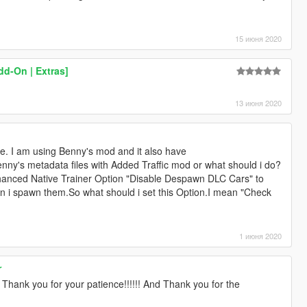
15 июня 2020
d-On | Extras]
13 июня 2020
e. I am using Benny's mod and it also have
enny's metadata files with Added Traffic mod or what should i do?
hanced Native Trainer Option "Disable Despawn DLC Cars" to
n i spawn them.So what should i set this Option.I mean "Check
1 июня 2020
r
ank you for your patience!!!!!! And Thank you for the