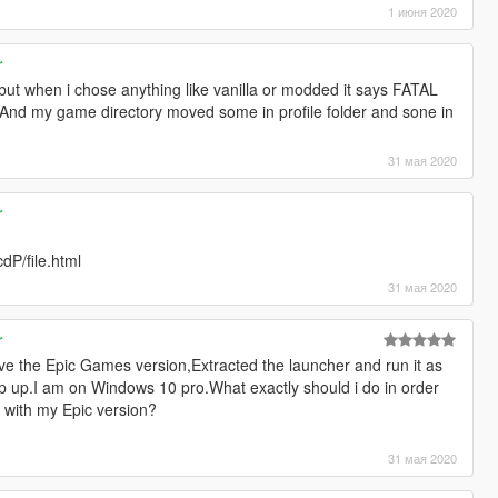
1 июня 2020
r
ut when i chose anything like vanilla or modded it says FATAL
s.And my game directory moved some in profile folder and sone in
31 мая 2020
r
dP/file.html
31 мая 2020
r
ve the Epic Games version,Extracted the launcher and run it as
op up.I am on Windows 10 pro.What exactly should i do in order
with my Epic version?
31 мая 2020