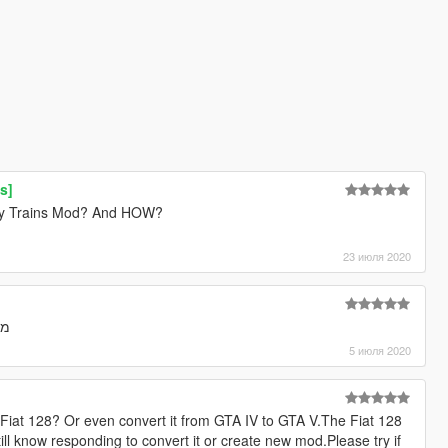
s]
ndly Trains Mod? And HOW?
23 июля 2020
!!
5 июля 2020
iat 128? Or even convert it from GTA IV to GTA V.The Fiat 128
ill know responding to convert it or create new mod.Please try if