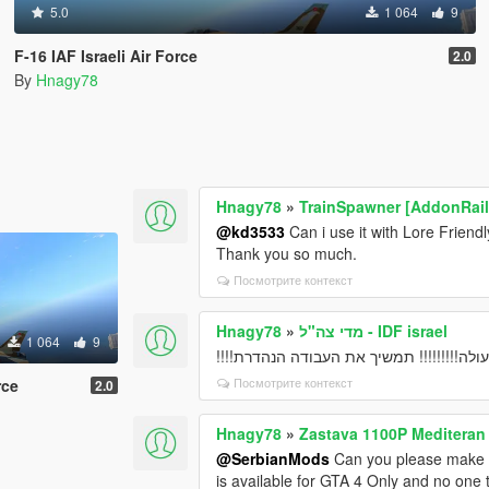
5.0
1 064
9
F-16 IAF Israeli Air Force
2.0
By
Hnagy78
Hnagy78
»
TrainSpawner [AddonRail
@kd3533
Can i use it with Lore Frie
Thank you so much.
Посмотрите контекст
Hnagy78
»
מדי צה"ל - IDF israel
1 064
9
מעולה!!!!!!!!! תמשיך את העבודה הנהדרת!!
Посмотрите контекст
rce
2.0
Hnagy78
»
Zastava 1100P Mediteran
@SerbianMods
Can you please make F
is available for GTA 4 Only and no one t