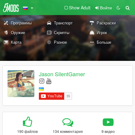
Show Adult
Войти
Программы
Транспорт
Раскраски
Оружие
Скрипты
Игрок
Карта
Разное
Больше
Jason SilentGamer
190 файлов
134 комментария
9 видео