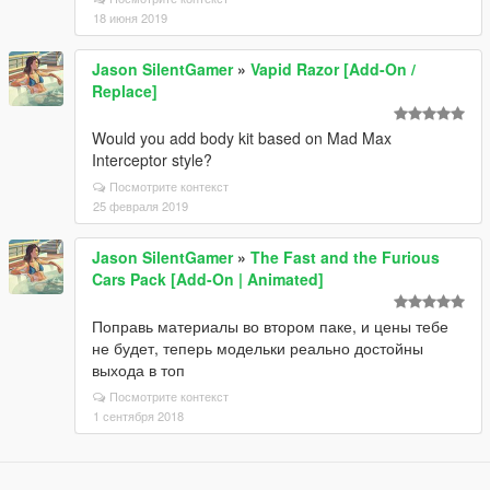
18 июня 2019
Jason SilentGamer
»
Vapid Razor [Add-On /
Replace]
Would you add body kit based on Mad Max
Interceptor style?
Посмотрите контекст
25 февраля 2019
Jason SilentGamer
»
The Fast and the Furious
Cars Pack [Add-On | Animated]
Поправь материалы во втором паке, и цены тебе
не будет, теперь модельки реально достойны
выхода в топ
Посмотрите контекст
1 сентября 2018