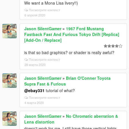
We want a Mona Lisa livery!!)
Посмотрите контекст
6 апреля 2020
Jason SilentGamer
»
1967 Ford Mustang
Fastback Fast And Furious Tokyo Drift [Replica]
[Add-On / Replace]
is that so bad graphics? or shader is really awful?
Посмотрите контекст
28 марта 2020
Jason SilentGamer
»
Brian O'Conner Toyota
Supra Fast & Furious
@ebay331
tutorial of what?
Посмотрите контекст
4 марта 2020
Jason SilentGamer
»
No Chromatic aberration &
Lens distortion
doesn't work for me, I still have those vertical lights,