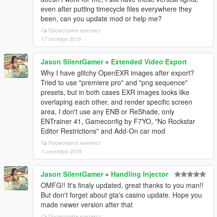
even after putting timecycle files everywhere they
been, can you update mod or help me?
Посмотрите контекст
17 октября 2019
Jason SilentGamer
»
Extended Video Export
Why I have glitchy OpenEXR images after export?
Tried to use "premiere pro" and "png sequence"
presets, but in both cases EXR images looks like
overlaping each other, and render specific screen
area, I don't use any ENB or ReShade, only
ENTrainer 41, Gameconfig by F7YO, "No Rockstar
Editor Restrictions" and Add-On car mod
Посмотрите контекст
1 сентября 2019
Jason SilentGamer
»
Handling Injector
OMFG!! It's finaly updated, great thanks to you man!!
But don't forget about gta's casino update. Hope you
made newer version after that
Посмотрите контекст