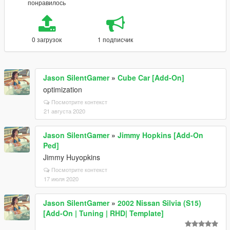
понравилось
0 загрузок
1 подписчик
Jason SilentGamer
»
Cube Car [Add-On]
optimization
Посмотрите контекст
21 августа 2020
Jason SilentGamer
»
Jimmy Hopkins [Add-On
Ped]
Jimmy Huyopkins
Посмотрите контекст
17 июля 2020
Jason SilentGamer
»
2002 Nissan Silvia (S15)
[Add-On | Tuning | RHD| Template]