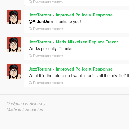
Посмотрите контекст
JezzTorrent
»
Improved Police & Response
@AidenDem
Thanks to you!
Посмотрите контекст
JezzTorrent
»
Mads Mikkelsen Replace Trevor
Works perfectly. Thanks!
Посмотрите контекст
JezzTorrent
»
Improved Police & Response
What if in the future do I want to uninstall the .oiv file
Посмотрите контекст
Designed in Alderney
Made in Los Santos