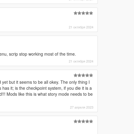
21 октября 2024
, scrip stop working most of the time.
21 октября 2024
 yet but it seems to be all okey. The only thing I
 has it; is the checkpoint system, if you die it is a
!!! Mods like this is what story mode needs to be
27 апреля 2023