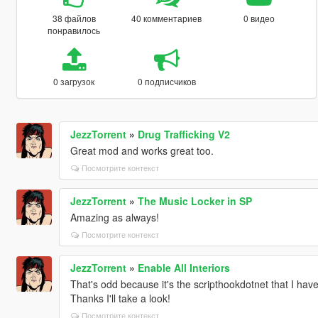
38 файлов
40 комментариев
0 видео
понравилось
0 загрузок
0 подписчиков
JezzTorrent
»
Drug Trafficking V2
Great mod and works great too.
Посмотрите контекст
JezzTorrent
»
The Music Locker in SP
Amazing as always!
Посмотрите контекст
JezzTorrent
»
Enable All Interiors
That's odd because it's the scripthookdotnet that I hav
Thanks I'll take a look!
Посмотрите контекст