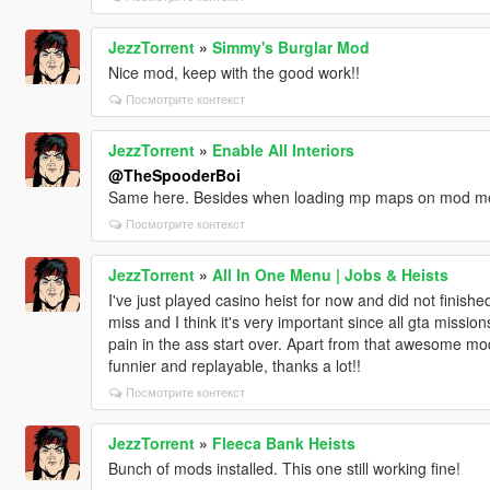
JezzTorrent
»
Simmy's Burglar Mod
Nice mod, keep with the good work!!
Посмотрите контекст
JezzTorrent
»
Enable All Interiors
@TheSpooderBoi
Same here. Besides when loading mp maps on mod menu
Посмотрите контекст
JezzTorrent
»
All In One Menu | Jobs & Heists
I've just played casino heist for now and did not finished
miss and I think it's very important since all gta missions
pain in the ass start over. Apart from that awesome mod
funnier and replayable, thanks a lot!!
Посмотрите контекст
JezzTorrent
»
Fleeca Bank Heists
Bunch of mods installed. This one still working fine!