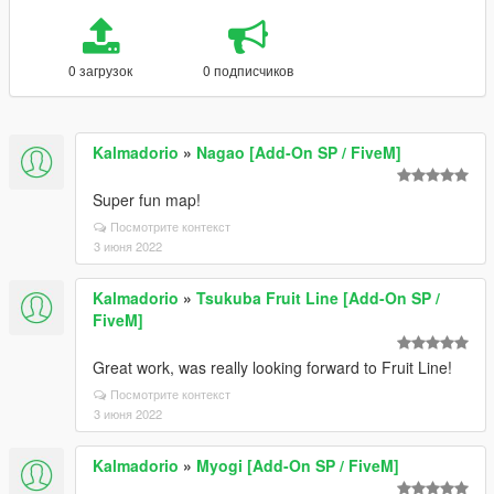
0 загрузок
0 подписчиков
Kalmadorio
»
Nagao [Add-On SP / FiveM]
Super fun map!
Посмотрите контекст
3 июня 2022
Kalmadorio
»
Tsukuba Fruit Line [Add-On SP /
FiveM]
Great work, was really looking forward to Fruit Line!
Посмотрите контекст
3 июня 2022
Kalmadorio
»
Myogi [Add-On SP / FiveM]