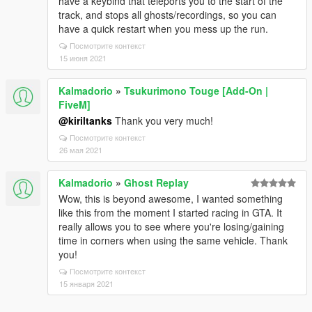
have a keybind that teleports you to the start of the
track, and stops all ghosts/recordings, so you can
have a quick restart when you mess up the run.
Посмотрите контекст
15 июня 2021
Kalmadorio
»
Tsukurimono Touge [Add-On |
FiveM]
@kiriltanks
Thank you very much!
Посмотрите контекст
26 мая 2021
Kalmadorio
»
Ghost Replay
Wow, this is beyond awesome, I wanted something
like this from the moment I started racing in GTA. It
really allows you to see where you're losing/gaining
time in corners when using the same vehicle. Thank
you!
Посмотрите контекст
15 января 2021