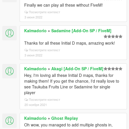
Finally we can play all these without FiveM!
Посмотрите контекст
3 июня 2022
Kalmadorio
»
Sadamine [Add-On SP / FiveM]
Thanks for all these Initial D maps, amazing work!
Посмотрите контекст
3 июня 2022
Kalmadorio
»
Akagi [Add-On SP / FiveM]
Hey, I'm loving all these Initial D maps, thanks for
making them! If you get the chance, I'd really love to
see Tsukuba Fruits Line or Sadamine for single
player
Посмотрите контекст
20 ноября 2021
Kalmadorio
»
Ghost Replay
Oh wow, you managed to add multiple ghosts in,