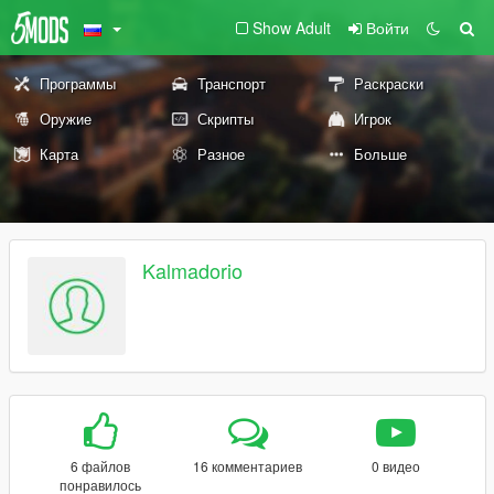
Show Adult
Войти
Программы
Транспорт
Раскраски
Оружие
Скрипты
Игрок
Карта
Разное
Больше
Kalmadorio
6 файлов
16 комментариев
0 видео
понравилось