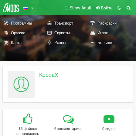
Show Adult
Войти
Программы
Транспорт
Раскраски
Оружие
Скрипты
Игрок
Карта
Разное
Больше
KoodaX
13 файлов
6 комментариев
0 видео
понравилось