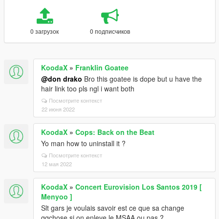
0 загрузок
0 подписчиков
KoodaX
»
Franklin Goatee
@don drako
Bro this goatee is dope but u have the
hair link too pls ngl i want both
Посмотрите контекст
22 июня 2022
KoodaX
»
Cops: Back on the Beat
Yo man how to uninstall it ?
Посмотрите контекст
12 мая 2022
KoodaX
»
Concert Eurovision Los Santos 2019 [
Menyoo ]
Slt gars je voulais savoir est ce que sa change
qqchose si on enleve le MSAA ou pas ?