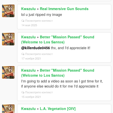
Kwazulu
»
Real Immersive Gun Sounds
lol u just ripped my image
Посмотрите контекст
14 мая 2025
Kwazulu
»
Better "Mission Passed" Sound
(Welcome to Los Santos)
@killerdude0456
thx, and I'd appreciate it!
Посмотрите контекст
17 ноября 2021
Kwazulu
»
Better "Mission Passed" Sound
(Welcome to Los Santos)
I'm going to add a video as soon as I got time for it,
if anyone else would do it for me I'd appreciate it
Посмотрите контекст
15 ноября 2021
Kwazulu
»
L.A. Vegetation [OIV]