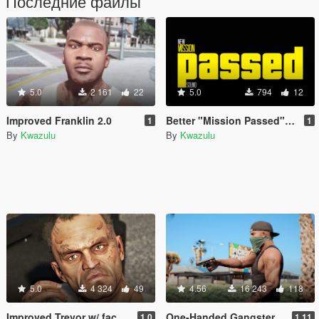
Последние файлы
5.0
2 161
22
5.0
794
12
Improved Franklin 2.0
Better "Mission Passed" Sound (Welcome to Los Santos)
1
1
By
Kwazulu
By
Kwazulu
5.0
4 324
49
4.56
16 243
118
Improved Trevor w/ face- and hand tattoos
One-Handed Gangster Hold for Franklin
1.0
1.11