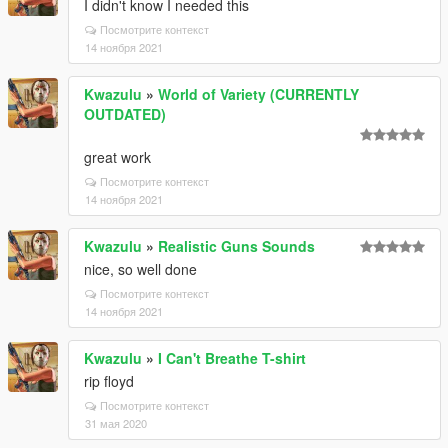
I didn't know I needed this
Посмотрите контекст
14 ноября 2021
Kwazulu
»
World of Variety (CURRENTLY
OUTDATED)
great work
Посмотрите контекст
14 ноября 2021
Kwazulu
»
Realistic Guns Sounds
nice, so well done
Посмотрите контекст
14 ноября 2021
Kwazulu
»
I Can't Breathe T-shirt
rip floyd
Посмотрите контекст
31 мая 2020