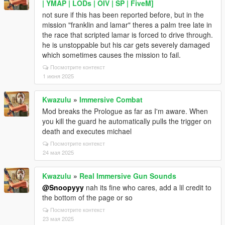
| YMAP | LODs | OIV | SP | FiveM]
not sure if this has been reported before, but in the
mission "franklin and lamar" theres a palm tree late in
the race that scripted lamar is forced to drive through.
he is unstoppable but his car gets severely damaged
which sometimes causes the mission to fail.
Посмотрите контекст
1 июня 2025
Kwazulu
»
Immersive Combat
Mod breaks the Prologue as far as I'm aware. When
you kill the guard he automatically pulls the trigger on
death and executes michael
Посмотрите контекст
24 мая 2025
Kwazulu
»
Real Immersive Gun Sounds
@Snoopyyy
nah its fine who cares, add a lil credit to
the bottom of the page or so
Посмотрите контекст
23 мая 2025