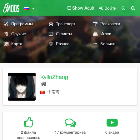
Show Adult
Войти
Программы
Транспорт
Раскраски
Оружие
Скрипты
Игрок
Карта
Разное
Больше
KylinZhang
中南海
2 файла
17 комментариев
0 видео
понравилось