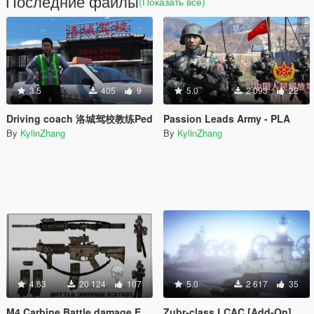
Последние файлы
(Показать всё)
3.5
405
9
5.0
2 093
22
Driving coach 洛城驾校教练Ped
Passion Leads Army - PLA
By
KylinZhang
By
KylinZhang
4.63
20 124
107
5.0
2 617
35
M4 Carbine Battle damage Edition / Desert
Zubr-class LCAC [Add-On]