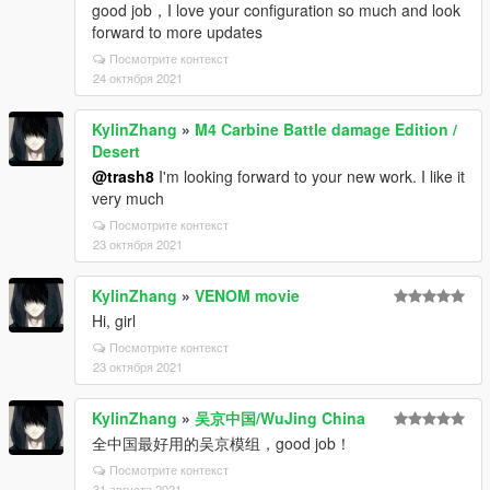
good job，I love your configuration so much and look
forward to more updates
Посмотрите контекст
24 октября 2021
KylinZhang
»
M4 Carbine Battle damage Edition /
Desert
@trash8
I'm looking forward to your new work. I like it
very much
Посмотрите контекст
23 октября 2021
KylinZhang
»
VENOM movie
Hi, girl
Посмотрите контекст
23 октября 2021
KylinZhang
»
吴京中国/WuJing China
全中国最好用的吴京模组，good job！
Посмотрите контекст
31 августа 2021