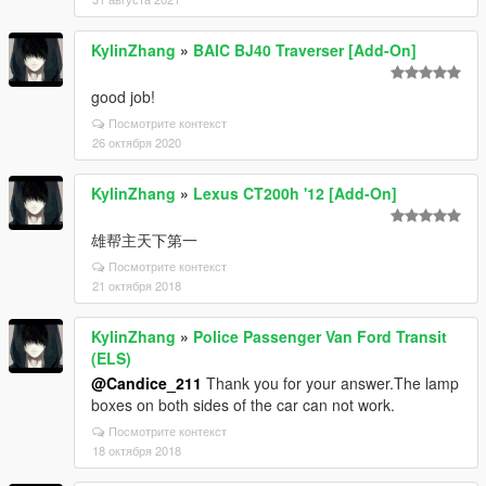
KylinZhang
»
BAIC BJ40 Traverser [Add-On]
good job!
Посмотрите контекст
26 октября 2020
KylinZhang
»
Lexus CT200h '12 [Add-On]
雄帮主天下第一
Посмотрите контекст
21 октября 2018
KylinZhang
»
Police Passenger Van Ford Transit
(ELS)
@Candice_211
Thank you for your answer.The lamp
boxes on both sides of the car can not work.
Посмотрите контекст
18 октября 2018