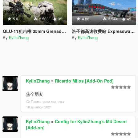
5.0
3 503
35
4.88
3 944
45
QLU-11狙击榴 35mm Grenade launcher
洛圣都高速收费站 Expressway toll station
By
KylinZhang
By
KylinZhang
KylinZhang
»
Ricardo Milos [Add-On Ped]
焦个朋友
Посмотрите контекст
18 декабря 2021
KylinZhang
»
Config for KylinZhang's M4 Desert
[Add-on]