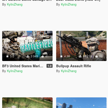
By
KylinZhang
By
KylinZhang
5.0
3 949
41
4.38
11 218
56
BF3 United States Marine Corps
Bullpup Assault Rifle
1.0
By
KylinZhang
By
KylinZhang