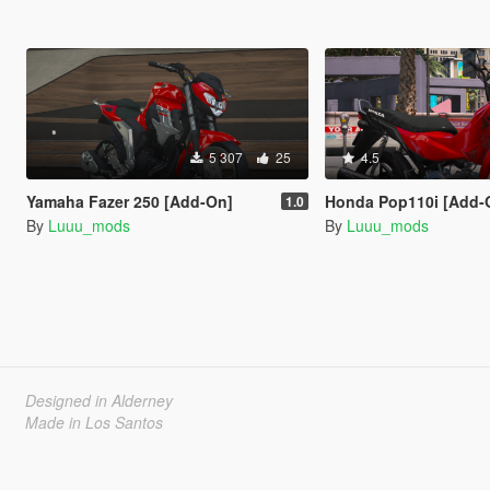
5 307
25
4.5
Yamaha Fazer 250 [Add-On]
Honda Pop110i [Add-
1.0
By
Luuu_mods
By
Luuu_mods
Designed in Alderney
Made in Los Santos