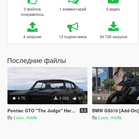
0 файлов
1 комментарий
0 видео
понравилось
4 загрузки
13 подписчиков
34 728 загрузок
Последние файлы
4.75
9 002
97
5.0
Pontiac GTO "The Judge" Hardtop Coupe 1969 [Add-On / FiveM | Unlocked]
BMW GS310 [Add-On]
1.1
By
Luuu_mods
By
Luuu_mods