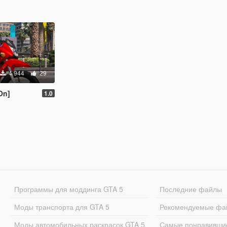
4 944
29
On]
1.0
Программы для моддинга GTA 5
Последние файлы
Моды транспорта для GTA 5
Рекомендуемые фа
Моды автомобильных раскрасок GTA 5
Самые понравивши