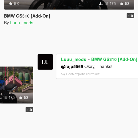
5.0
15 475
53
BMW GS310 [Add-On]
1.0
By
Luuu_mods
Luuu_mods
»
BMW GS310 [Add-On]
@rajp5569
Okay, Thanks!
Посмотрите контекст
15 475
53
1.0