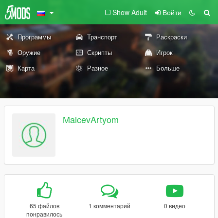
Show Adult
Войти
Программы
Транспорт
Раскраски
Оружие
Скрипты
Игрок
Карта
Разное
Больше
MalcevArtyom
65 файлов
1 комментарий
0 видео
понравилось