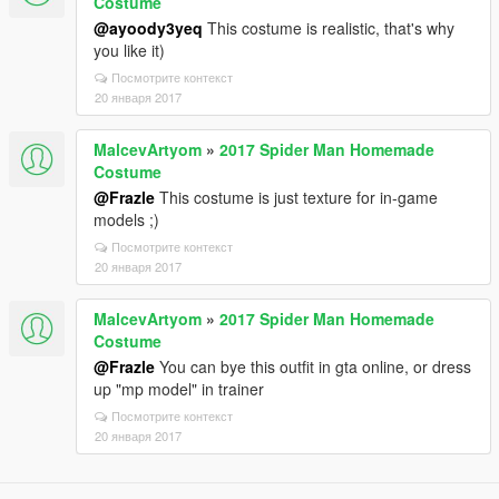
Costume
@ayoody3yeq
This costume is realistic, that's why
you like it)
Посмотрите контекст
20 января 2017
MalcevArtyom
»
2017 Spider Man Homemade
Costume
@Frazle
This costume is just texture for in-game
models ;)
Посмотрите контекст
20 января 2017
MalcevArtyom
»
2017 Spider Man Homemade
Costume
@Frazle
You can bye this outfit in gta online, or dress
up "mp model" in trainer
Посмотрите контекст
20 января 2017