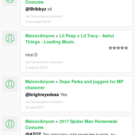
Costume
@Shibbyz
xd
Посмотрите контекст
9 сентября 2018
MalcevArtyom
»
Lil Peep x Lil Tracy - Awful
Things - Loading Music
nice:D
Посмотрите контекст
2 апреля 2018
MalcevArtyom
»
Dope Parka and joggers for MP
character
@brighteyedeas
Yes
Посмотрите контекст
25 мая 2017
MalcevArtyom
»
2017 Spider Man Homemade
Costume
@AZOT
Это текстуры для моделек в игре, ты