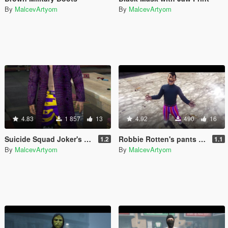
By
MalcevArtyom
By
MalcevArtyom
4.83
1 857
13
4.92
490
16
Suicide Squad Joker's Leather coat, pants and boots For MP Character
Robbie Rotten's pants and mask
1.2
1.1
By
MalcevArtyom
By
MalcevArtyom