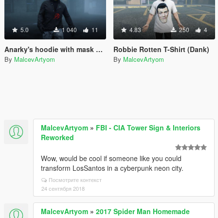
5.0
1 040
11
4.83
250
4
Anarky's hoodie with mask and camo pants (from Batman Comics)
Robbie Rotten T-Shirt (Dank)
By
MalcevArtyom
By
MalcevArtyom
MalcevArtyom
»
FBI - CIA Tower Sign & Interiors
Reworked
Wow, would be cool if someone like you could
transform LosSantos in a cyberpunk neon city.
Посмотрите контекст
24 сентября 2018
MalcevArtyom
»
2017 Spider Man Homemade