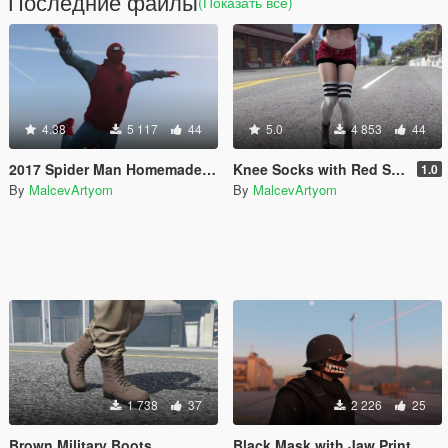
Последние файлы
(Показать всё)
4.38
5 117
44
5.0
4 853
44
2017 Spider Man Homemade Costume
Knee Socks with Red Shorts Pack
1.0
By
MalcevArtyom
By
MalcevArtyom
1 738
37
2 226
25
Brown Military Boots
Black Mask with Jaw Print